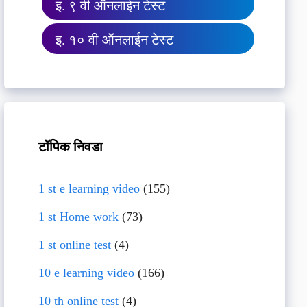
इ. ९ वी ऑनलाईन टेस्ट
इ. १० वी ऑनलाईन टेस्ट
टॉपिक निवडा
1 st e learning video
(155)
1 st Home work
(73)
1 st online test
(4)
10 e learning video
(166)
10 th online test
(4)