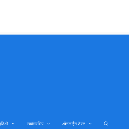
्हिडिओ
स्कॉलरशिप
ऑनलाईन टेस्ट