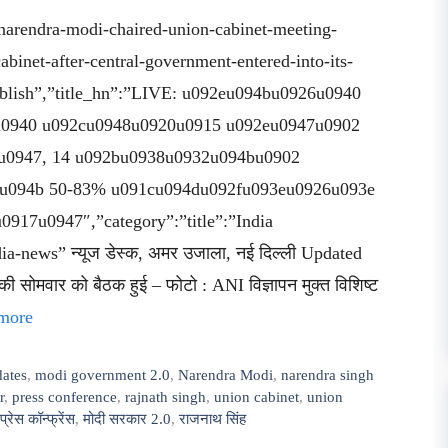
arendra-modi-chaired-union-cabinet-meeting-
cabinet-after-central-government-entered-into-its-
”publish”,”title_hn”:”LIVE: u092eu094bu0926u0940
u0940 u092cu0948u0920u0915 u092eu0947u0902
u0947, 14 u092bu0938u0932u094bu0902
5u094b 50-83% u091cu094du092fu093eu0926u093e
17u0947″,”category”:”title”:”India
-news” न्यूज डेस्क, अमर उजाला, नई दिल्ली Updated
 सोमवार को बैठक हुई – फोटो : ANI विज्ञापन मुक्त विशिष्ट
more
dates
,
modi government 2.0
,
Narendra Modi
,
narendra singh
r
,
press conference
,
rajnath singh
,
union cabinet
,
union
प्रेस कॉन्फ्रेंस
,
मोदी सरकार 2.0
,
राजनाथ सिंह