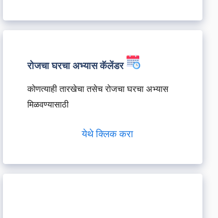
रोजचा घरचा अभ्यास कॅलेंडर
कोणत्याही तारखेचा तसेच रोजचा घरचा अभ्यास
मिळवण्यासाठी
येथे क्लिक करा