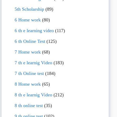
5th Scholarship
(89)
6 Home work
(80)
6 th e learning video
(117)
6 th Online Test
(125)
7 Home work
(68)
7 th e learnig Video
(183)
7 th Online test
(184)
8 Home work
(65)
8 th e learnig Video
(212)
8 th online test
(35)
9 th online test
(102)