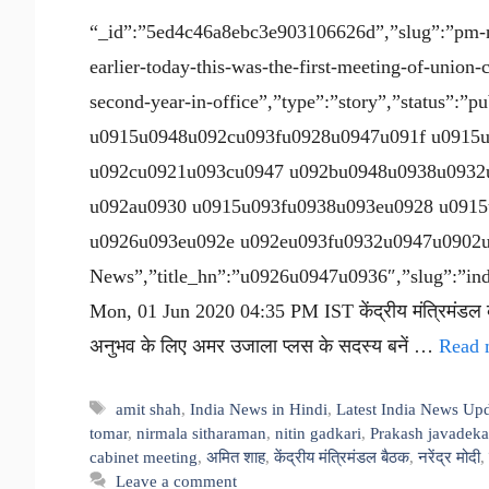
“_id”:”5ed4c46a8ebc3e903106626d”,”slug”:”pm-n
earlier-today-this-was-the-first-meeting-of-union-
second-year-in-office”,”type”:”story”,”status”:
u0915u0948u092cu093fu0928u0947u091f u0915
u092cu0921u093cu0947 u092bu0948u0938u0932
u092au0930 u0915u093fu0938u093eu0928 u091
u0926u093eu092e u092eu093fu0932u0947u0902u09
News”,”title_hn”:”u0926u0947u0936″,”slug”:”india
Mon, 01 Jun 2020 04:35 PM IST केंद्रीय मंत्रिमंडल की
अनुभव के लिए अमर उजाला प्लस के सदस्य बनें …
Read 
Tags
amit shah
,
India News in Hindi
,
Latest India News Up
tomar
,
nirmala sitharaman
,
nitin gadkari
,
Prakash javadeka
cabinet meeting
,
अमित शाह
,
केंद्रीय मंत्रिमंडल बैठक
,
नरेंद्र मोदी
,
Leave a comment