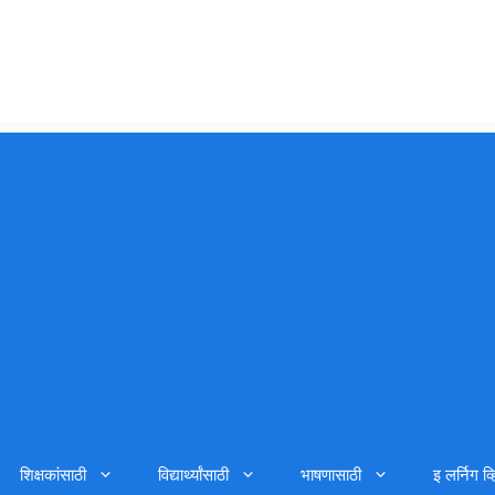
शिक्षकांसाठी
विद्यार्थ्यांसाठी
भाषणासाठी
इ लर्निग व