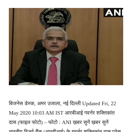
बिजनेस डेस्क, अमर उजाला, नई दिल्ली Updated Fri, 22
May 2020 10:03 AM IST आरबीआई गवर्नर शक्तिकांत
दास (फाइल फोटो) – फोटो : ANI ख़बर सुनें ख़बर सुनें
भारतीय रिजर्व बैंक (आरबीआई) के गवर्नर शक्तिकांत दास प्रेस