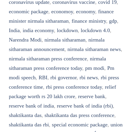
coronavirus update
,
coronavirus vaccine
,
covid 19
,
economic package
,
economoy
,
economy
,
finance
minister nirmala sitharaman
,
finance ministry
,
gdp
,
India
,
india economy
,
lockdown
,
lockdown 4.0
,
Narendra Modi
,
nirmala sitharaman
,
nirmala
sitharaman announcement
,
nirmala sitharaman news
,
nirmala sitharaman press conference
,
nirmala
sitharaman press conference today
,
pm modi
,
Pm
modi speech
,
RBI
,
rbi governor
,
rbi news
,
rbi press
conference time
,
rbi press conference today
,
relief
package worth rs 20 lakh crore
,
reserve bank
,
reserve bank of india
,
reserve bank of india (rbi)
,
shaktikanta das
,
shaktikanta das press conference
,
shaktikanta das rbi
,
special economic package
,
union