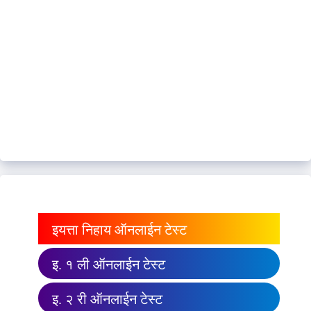
इयत्ता निहाय ऑनलाईन टेस्ट
इ. १ ली ऑनलाईन टेस्ट
इ. २ री ऑनलाईन टेस्ट