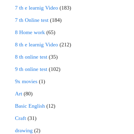
7 th e learnig Video
(183)
7 th Online test
(184)
8 Home work
(65)
8 th e learnig Video
(212)
8 th online test
(35)
9 th online test
(102)
9x movies
(1)
Art
(80)
Basic English
(12)
Craft
(31)
drawing
(2)