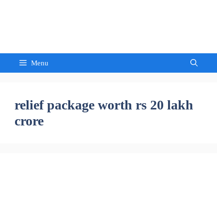
Skip
to
Sandeep Waghmore
content
Menu
relief package worth rs 20 lakh
crore