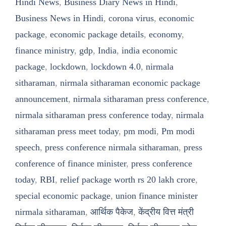
Hindi News
,
Business Diary News in Hindi
,
Business News in Hindi
,
corona virus
,
economic
package
,
economic package details
,
economy
,
finance ministry
,
gdp
,
India
,
india economic
package
,
lockdown
,
lockdown 4.0
,
nirmala
sitharaman
,
nirmala sitharaman economic package
announcement
,
nirmala sitharaman press conference
,
nirmala sitharaman press conference today
,
nirmala
sitharaman press meet today
,
pm modi
,
Pm modi
speech
,
press conference nirmala sitharaman
,
press
conference of finance minister
,
press conference
today
,
RBI
,
relief package worth rs 20 lakh crore
,
special economic package
,
union finance minister
nirmala sitharaman
,
आर्थिक पैकेज
,
केंद्रीय वित्त मंत्री