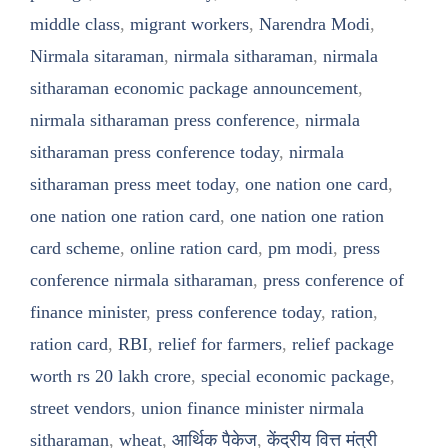
middle class
,
migrant workers
,
Narendra Modi
,
Nirmala sitaraman
,
nirmala sitharaman
,
nirmala
sitharaman economic package announcement
,
nirmala sitharaman press conference
,
nirmala
sitharaman press conference today
,
nirmala
sitharaman press meet today
,
one nation one card
,
one nation one ration card
,
one nation one ration
card scheme
,
online ration card
,
pm modi
,
press
conference nirmala sitharaman
,
press conference of
finance minister
,
press conference today
,
ration
,
ration card
,
RBI
,
relief for farmers
,
relief package
worth rs 20 lakh crore
,
special economic package
,
street vendors
,
union finance minister nirmala
sitharaman
,
wheat
,
आर्थिक पैकेज
,
केंद्रीय वित्त मंत्री