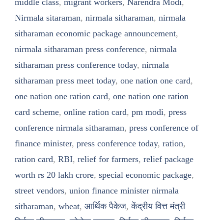
middle class
,
migrant workers
,
Narendra Modi
,
Nirmala sitaraman
,
nirmala sitharaman
,
nirmala
sitharaman economic package announcement
,
nirmala sitharaman press conference
,
nirmala
sitharaman press conference today
,
nirmala
sitharaman press meet today
,
one nation one card
,
one nation one ration card
,
one nation one ration
card scheme
,
online ration card
,
pm modi
,
press
conference nirmala sitharaman
,
press conference of
finance minister
,
press conference today
,
ration
,
ration card
,
RBI
,
relief for farmers
,
relief package
worth rs 20 lakh crore
,
special economic package
,
street vendors
,
union finance minister nirmala
sitharaman
,
wheat
,
आर्थिक पैकेज
,
केंद्रीय वित्त मंत्री