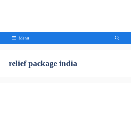
Skip
to
Sandeep Waghmore
content
Menu
relief package india