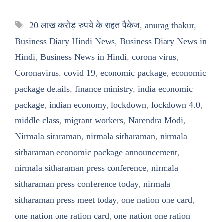
Tags
20 लाख करोड़ रुपये के राहत पैकेज
,
anurag thakur
,
Business Diary Hindi News
,
Business Diary News in
Hindi
,
Business News in Hindi
,
corona virus
,
Coronavirus
,
covid 19
,
economic package
,
economic
package details
,
finance ministry
,
india economic
package
,
indian economy
,
lockdown
,
lockdown 4.0
,
middle class
,
migrant workers
,
Narendra Modi
,
Nirmala sitaraman
,
nirmala sitharaman
,
nirmala
sitharaman economic package announcement
,
nirmala sitharaman press conference
,
nirmala
sitharaman press conference today
,
nirmala
sitharaman press meet today
,
one nation one card
,
one nation one ration card
,
one nation one ration