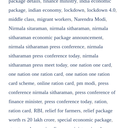
package details
,
finance ministry
,
india economic
package
,
indian economy
,
lockdown
,
lockdown 4.0
,
middle class
,
migrant workers
,
Narendra Modi
,
Nirmala sitaraman
,
nirmala sitharaman
,
nirmala
sitharaman economic package announcement
,
nirmala sitharaman press conference
,
nirmala
sitharaman press conference today
,
nirmala
sitharaman press meet today
,
one nation one card
,
one nation one ration card
,
one nation one ration
card scheme
,
online ration card
,
pm modi
,
press
conference nirmala sitharaman
,
press conference of
finance minister
,
press conference today
,
ration
,
ration card
,
RBI
,
relief for farmers
,
relief package
worth rs 20 lakh crore
,
special economic package
,