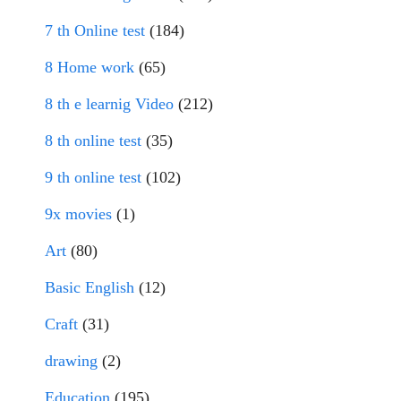
7 th Online test
(184)
8 Home work
(65)
8 th e learnig Video
(212)
8 th online test
(35)
9 th online test
(102)
9x movies
(1)
Art
(80)
Basic English
(12)
Craft
(31)
drawing
(2)
Education
(195)