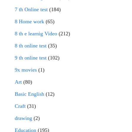
7 th Online test
(184)
8 Home work
(65)
8 th e learnig Video
(212)
8 th online test
(35)
9 th online test
(102)
9x movies
(1)
Art
(80)
Basic English
(12)
Craft
(31)
drawing
(2)
Education
(195)