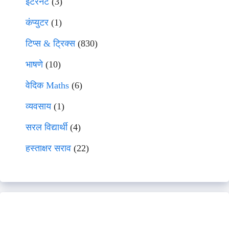
इंटरनेट
(3)
कंप्युटर
(1)
टिप्स & ट्रिक्स
(830)
भाषणे
(10)
वेदिक Maths
(6)
व्यवसाय
(1)
सरल विद्यार्थी
(4)
हस्ताक्षर सराव
(22)