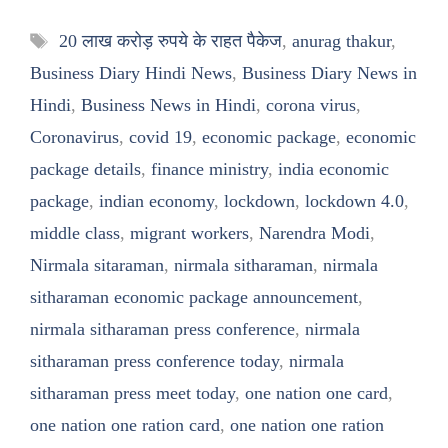
Tags
20 लाख करोड़ रुपये के राहत पैकेज
,
anurag thakur
,
Business Diary Hindi News
,
Business Diary News in
Hindi
,
Business News in Hindi
,
corona virus
,
Coronavirus
,
covid 19
,
economic package
,
economic
package details
,
finance ministry
,
india economic
package
,
indian economy
,
lockdown
,
lockdown 4.0
,
middle class
,
migrant workers
,
Narendra Modi
,
Nirmala sitaraman
,
nirmala sitharaman
,
nirmala
sitharaman economic package announcement
,
nirmala sitharaman press conference
,
nirmala
sitharaman press conference today
,
nirmala
sitharaman press meet today
,
one nation one card
,
one nation one ration card
,
one nation one ration