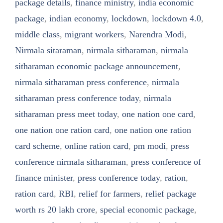
package details
,
finance ministry
,
india economic
package
,
indian economy
,
lockdown
,
lockdown 4.0
,
middle class
,
migrant workers
,
Narendra Modi
,
Nirmala sitaraman
,
nirmala sitharaman
,
nirmala
sitharaman economic package announcement
,
nirmala sitharaman press conference
,
nirmala
sitharaman press conference today
,
nirmala
sitharaman press meet today
,
one nation one card
,
one nation one ration card
,
one nation one ration
card scheme
,
online ration card
,
pm modi
,
press
conference nirmala sitharaman
,
press conference of
finance minister
,
press conference today
,
ration
,
ration card
,
RBI
,
relief for farmers
,
relief package
worth rs 20 lakh crore
,
special economic package
,