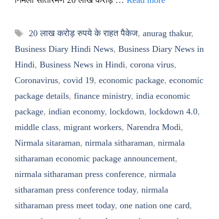
निर्मला सीतारमण 20 लाख करोड़ …
Read more
Tags
20 लाख करोड़ रुपये के राहत पैकेज
,
anurag thakur
,
Business Diary Hindi News
,
Business Diary News in
Hindi
,
Business News in Hindi
,
corona virus
,
Coronavirus
,
covid 19
,
economic package
,
economic
package details
,
finance ministry
,
india economic
package
,
indian economy
,
lockdown
,
lockdown 4.0
,
middle class
,
migrant workers
,
Narendra Modi
,
Nirmala sitaraman
,
nirmala sitharaman
,
nirmala
sitharaman economic package announcement
,
nirmala sitharaman press conference
,
nirmala
sitharaman press conference today
,
nirmala
sitharaman press meet today
,
one nation one card
,