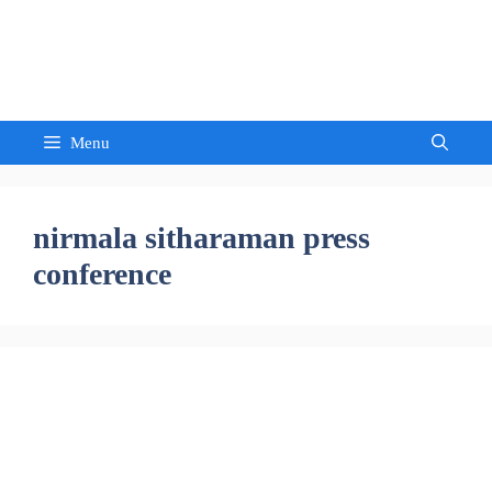
Skip
to
Sandeep Waghmore
content
Menu
nirmala sitharaman press
conference