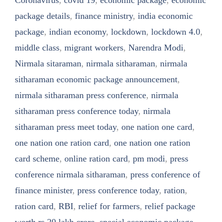
Coronavirus
,
covid 19
,
economic package
,
economic
package details
,
finance ministry
,
india economic
package
,
indian economy
,
lockdown
,
lockdown 4.0
,
middle class
,
migrant workers
,
Narendra Modi
,
Nirmala sitaraman
,
nirmala sitharaman
,
nirmala
sitharaman economic package announcement
,
nirmala sitharaman press conference
,
nirmala
sitharaman press conference today
,
nirmala
sitharaman press meet today
,
one nation one card
,
one nation one ration card
,
one nation one ration
card scheme
,
online ration card
,
pm modi
,
press
conference nirmala sitharaman
,
press conference of
finance minister
,
press conference today
,
ration
,
ration card
,
RBI
,
relief for farmers
,
relief package