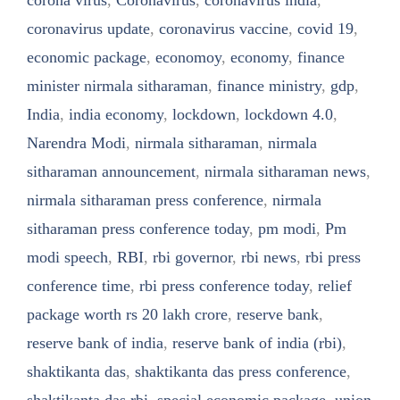
coronavirus update
,
coronavirus vaccine
,
covid 19
,
economic package
,
economoy
,
economy
,
finance
minister nirmala sitharaman
,
finance ministry
,
gdp
,
India
,
india economy
,
lockdown
,
lockdown 4.0
,
Narendra Modi
,
nirmala sitharaman
,
nirmala
sitharaman announcement
,
nirmala sitharaman news
,
nirmala sitharaman press conference
,
nirmala
sitharaman press conference today
,
pm modi
,
Pm
modi speech
,
RBI
,
rbi governor
,
rbi news
,
rbi press
conference time
,
rbi press conference today
,
relief
package worth rs 20 lakh crore
,
reserve bank
,
reserve bank of india
,
reserve bank of india (rbi)
,
shaktikanta das
,
shaktikanta das press conference
,
shaktikanta das rbi
,
special economic package
,
union