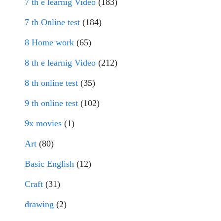
7 th e learnig Video
(183)
7 th Online test
(184)
8 Home work
(65)
8 th e learnig Video
(212)
8 th online test
(35)
9 th online test
(102)
9x movies
(1)
Art
(80)
Basic English
(12)
Craft
(31)
drawing
(2)