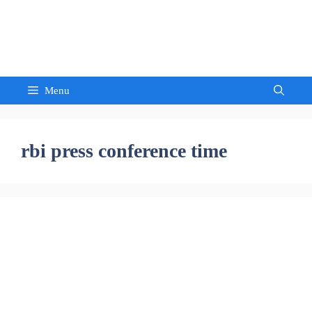
Skip
to
Sandeep Waghmore
content
Menu
rbi press conference time