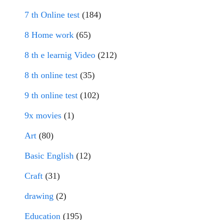
7 th Online test
(184)
8 Home work
(65)
8 th e learnig Video
(212)
8 th online test
(35)
9 th online test
(102)
9x movies
(1)
Art
(80)
Basic English
(12)
Craft
(31)
drawing
(2)
Education
(195)