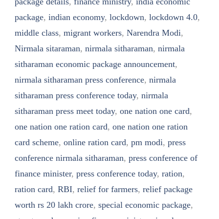
package details
,
finance ministry
,
india economic
package
,
indian economy
,
lockdown
,
lockdown 4.0
,
middle class
,
migrant workers
,
Narendra Modi
,
Nirmala sitaraman
,
nirmala sitharaman
,
nirmala
sitharaman economic package announcement
,
nirmala sitharaman press conference
,
nirmala
sitharaman press conference today
,
nirmala
sitharaman press meet today
,
one nation one card
,
one nation one ration card
,
one nation one ration
card scheme
,
online ration card
,
pm modi
,
press
conference nirmala sitharaman
,
press conference of
finance minister
,
press conference today
,
ration
,
ration card
,
RBI
,
relief for farmers
,
relief package
worth rs 20 lakh crore
,
special economic package
,