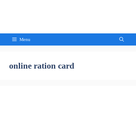
Skip
to
Sandeep Waghmore
content
Menu
online ration card