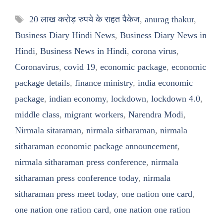
Tags
20 लाख करोड़ रुपये के राहत पैकेज
,
anurag thakur
,
Business Diary Hindi News
,
Business Diary News in
Hindi
,
Business News in Hindi
,
corona virus
,
Coronavirus
,
covid 19
,
economic package
,
economic
package details
,
finance ministry
,
india economic
package
,
indian economy
,
lockdown
,
lockdown 4.0
,
middle class
,
migrant workers
,
Narendra Modi
,
Nirmala sitaraman
,
nirmala sitharaman
,
nirmala
sitharaman economic package announcement
,
nirmala sitharaman press conference
,
nirmala
sitharaman press conference today
,
nirmala
sitharaman press meet today
,
one nation one card
,
one nation one ration card
,
one nation one ration