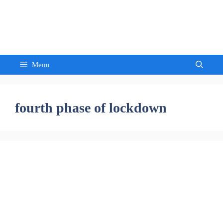
Skip
to
Sandeep Waghmore
content
Menu
fourth phase of lockdown