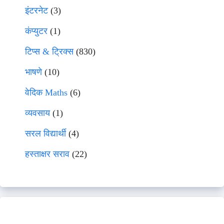
इंटरनेट
(3)
कंप्युटर
(1)
टिप्स & ट्रिक्स
(830)
भाषणे
(10)
वेदिक Maths
(6)
व्यवसाय
(1)
सरल विद्यार्थी
(4)
हस्ताक्षर सराव
(22)