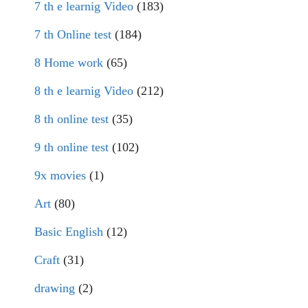
7 th e learnig Video
(183)
7 th Online test
(184)
8 Home work
(65)
8 th e learnig Video
(212)
8 th online test
(35)
9 th online test
(102)
9x movies
(1)
Art
(80)
Basic English
(12)
Craft
(31)
drawing
(2)