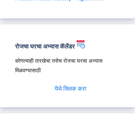
रोजचा घरचा अभ्यास कॅलेंडर
कोणत्याही तारखेचा तसेच रोजचा घरचा अभ्यास
मिळवण्यासाठी
येथे क्लिक करा