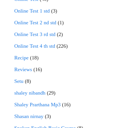
Online Test 1 std
(3)
Online Test 2 nd std
(1)
Online Test 3 rd std
(2)
Online Test 4 th std
(226)
Recipe
(18)
Reviews
(16)
Setu
(8)
shaley nibandh
(29)
Shaley Prarthana Mp3
(16)
Shasan nirnay
(3)
Spoken English Basic Course
(8)