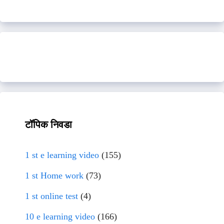
टॉपिक निवडा
1 st e learning video
(155)
1 st Home work
(73)
1 st online test
(4)
10 e learning video
(166)