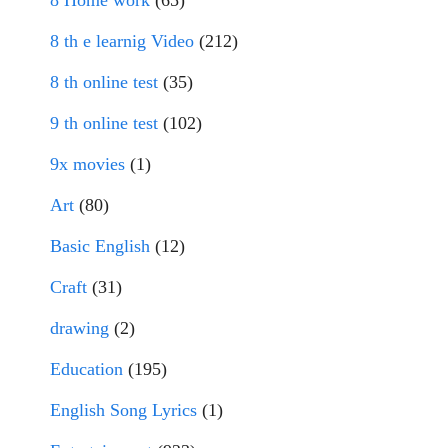
8 th e learnig Video
(212)
8 th online test
(35)
9 th online test
(102)
9x movies
(1)
Art
(80)
Basic English
(12)
Craft
(31)
drawing
(2)
Education
(195)
English Song Lyrics
(1)