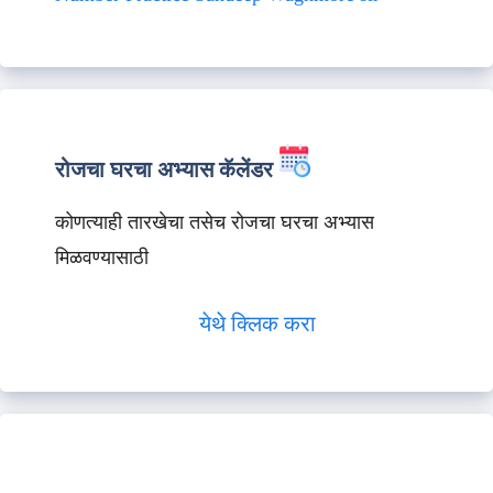
रोजचा घरचा अभ्यास कॅलेंडर
कोणत्याही तारखेचा तसेच रोजचा घरचा अभ्यास
मिळवण्यासाठी
येथे क्लिक करा