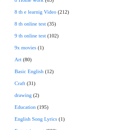
8 Home work
(65)
8 th e learnig Video
(212)
8 th online test
(35)
9 th online test
(102)
9x movies
(1)
Art
(80)
Basic English
(12)
Craft
(31)
drawing
(2)
Education
(195)
English Song Lyrics
(1)