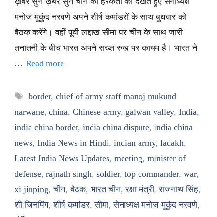
ख़बर सुनें ख़बर सुनें चीन की हरकतों को देखते हुए सेनाध्यक्ष
मनोज मुकुंद नरवणे अपने शीर्ष कमांडरों के साथ बुधवार को
बैठक करेंगे। वहीं पूर्वी लद्दाख सीमा पर चीन के साथ जारी
तनातनी के बीच भारत अपने सख्त रुख पर कायम है। भारत ने
…
Read more
Tags
border
,
chief of army staff manoj mukund
narwane
,
china
,
Chinese army
,
galwan valley
,
India
,
india china border
,
india china dispute
,
india china
news
,
India News in Hindi
,
indian army
,
ladakh
,
Latest India News Updates
,
meeting
,
minister of
defense
,
rajnath singh
,
soldier
,
top commander
,
war
,
xi jinping
,
चीन
,
बैठक
,
भारत चीन
,
रक्षा मंत्री
,
राजनाथ सिंह
,
शी जिनपिंग
,
शीर्ष कमांडर
,
सीमा
,
सेनाध्यक्ष मनोज मुकुंद नरवणे
,