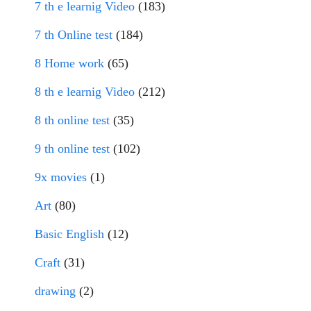
7 th e learnig Video
(183)
7 th Online test
(184)
8 Home work
(65)
8 th e learnig Video
(212)
8 th online test
(35)
9 th online test
(102)
9x movies
(1)
Art
(80)
Basic English
(12)
Craft
(31)
drawing
(2)