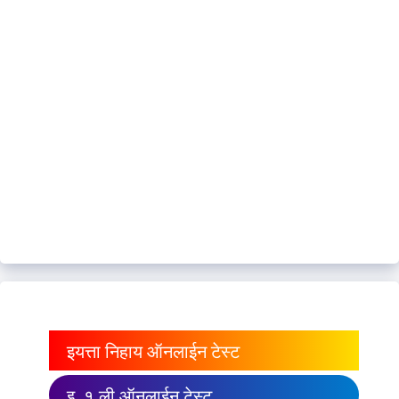
इयत्ता निहाय ऑनलाईन टेस्ट
इ. १ ली ऑनलाईन टेस्ट