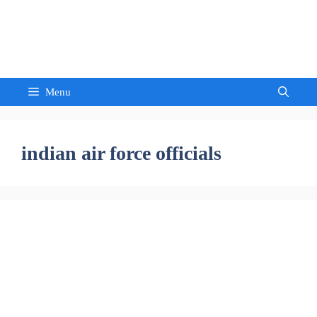
Skip
to
Sandeep Waghmore
content
Menu
indian air force officials