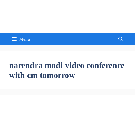
Skip
to
Sandeep Waghmore
content
Menu
narendra modi video conference
with cm tomorrow