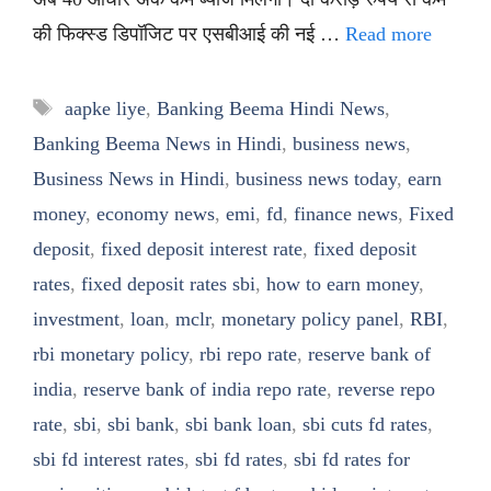
की फिक्स्ड डिपॉजिट पर एसबीआई की नई …
Read more
Tags
aapke liye
,
Banking Beema Hindi News
,
Banking Beema News in Hindi
,
business news
,
Business News in Hindi
,
business news today
,
earn
money
,
economy news
,
emi
,
fd
,
finance news
,
Fixed
deposit
,
fixed deposit interest rate
,
fixed deposit
rates
,
fixed deposit rates sbi
,
how to earn money
,
investment
,
loan
,
mclr
,
monetary policy panel
,
RBI
,
rbi monetary policy
,
rbi repo rate
,
reserve bank of
india
,
reserve bank of india repo rate
,
reverse repo
rate
,
sbi
,
sbi bank
,
sbi bank loan
,
sbi cuts fd rates
,
sbi fd interest rates
,
sbi fd rates
,
sbi fd rates for