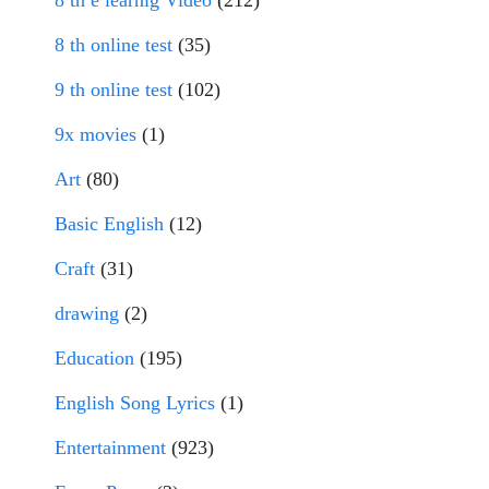
8 th e learnig Video
(212)
8 th online test
(35)
9 th online test
(102)
9x movies
(1)
Art
(80)
Basic English
(12)
Craft
(31)
drawing
(2)
Education
(195)
English Song Lyrics
(1)
Entertainment
(923)