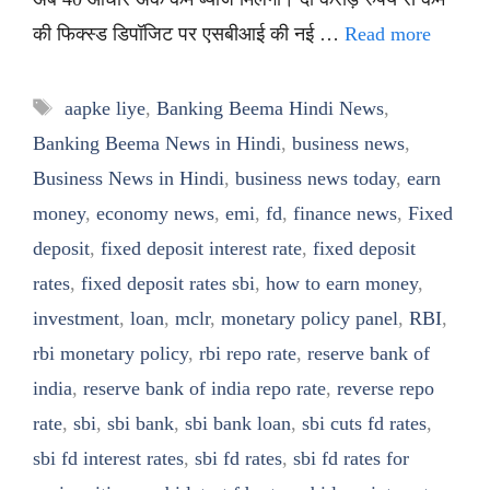
की फिक्स्ड डिपॉजिट पर एसबीआई की नई …
Read more
Tags
aapke liye
,
Banking Beema Hindi News
,
Banking Beema News in Hindi
,
business news
,
Business News in Hindi
,
business news today
,
earn
money
,
economy news
,
emi
,
fd
,
finance news
,
Fixed
deposit
,
fixed deposit interest rate
,
fixed deposit
rates
,
fixed deposit rates sbi
,
how to earn money
,
investment
,
loan
,
mclr
,
monetary policy panel
,
RBI
,
rbi monetary policy
,
rbi repo rate
,
reserve bank of
india
,
reserve bank of india repo rate
,
reverse repo
rate
,
sbi
,
sbi bank
,
sbi bank loan
,
sbi cuts fd rates
,
sbi fd interest rates
,
sbi fd rates
,
sbi fd rates for