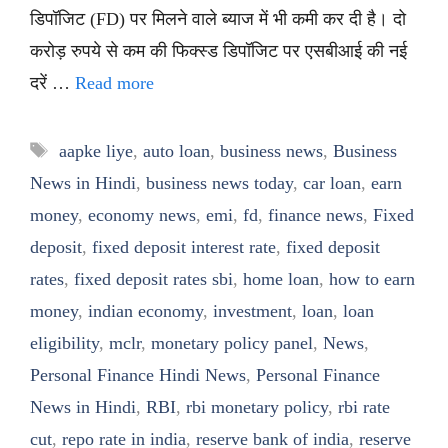
डिपॉजिट (FD) पर मिलने वाले ब्याज में भी कमी कर दी है। दो
करोड़ रुपये से कम की फिक्स्ड डिपॉजिट पर एसबीआई की नई
दरें …
Read more
Tags
aapke liye
,
auto loan
,
business news
,
Business
News in Hindi
,
business news today
,
car loan
,
earn
money
,
economy news
,
emi
,
fd
,
finance news
,
Fixed
deposit
,
fixed deposit interest rate
,
fixed deposit
rates
,
fixed deposit rates sbi
,
home loan
,
how to earn
money
,
indian economy
,
investment
,
loan
,
loan
eligibility
,
mclr
,
monetary policy panel
,
News
,
Personal Finance Hindi News
,
Personal Finance
News in Hindi
,
RBI
,
rbi monetary policy
,
rbi rate
cut
,
repo rate in india
,
reserve bank of india
,
reserve