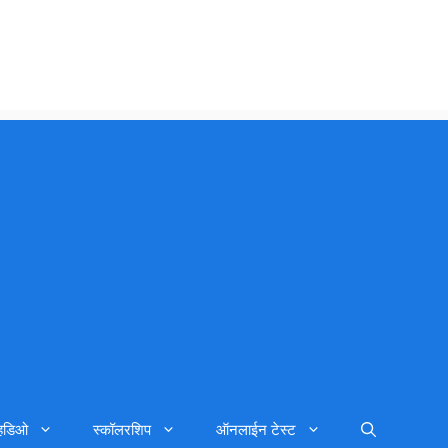
्हिडिओ
स्कॉलरशिप
ऑनलाईन टेस्ट