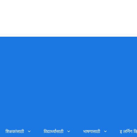
शिक्षकांसाठी
विद्यार्थ्यांसाठी
भाषणासाठी
इ लर्निग व