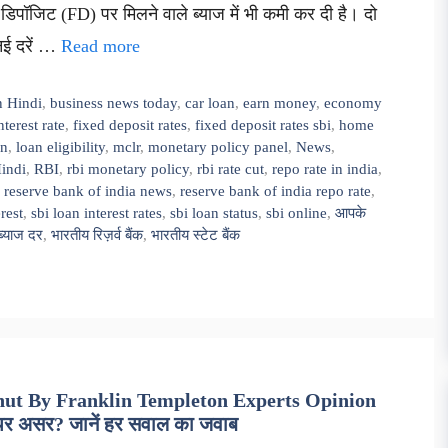
ड डिपॉजिट (FD) पर मिलने वाले ब्याज में भी कमी कर दी है। दो
नई दरें …
Read more
n Hindi
,
business news today
,
car loan
,
earn money
,
economy
nterest rate
,
fixed deposit rates
,
fixed deposit rates sbi
,
home
an
,
loan eligibility
,
mclr
,
monetary policy panel
,
News
,
indi
,
RBI
,
rbi monetary policy
,
rbi rate cut
,
repo rate in india
,
,
reserve bank of india news
,
reserve bank of india repo rate
,
rest
,
sbi loan interest rates
,
sbi loan status
,
sbi online
,
आपके
ब्याज दर
,
भारतीय रिज़र्व बैंक
,
भारतीय स्टेट बैंक
hut By Franklin Templeton Experts Opinion
ों पर असर? जानें हर सवाल का जवाब