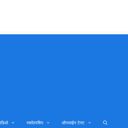
्हिडिओ
स्कॉलरशिप
ऑनलाईन टेस्ट