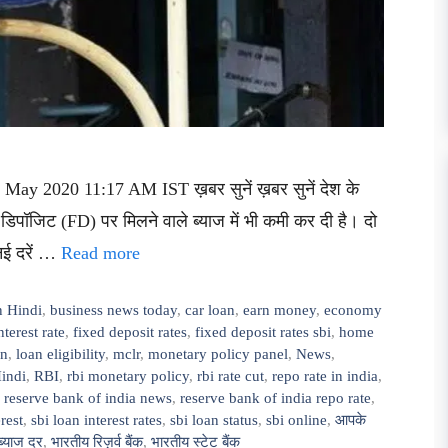
 May 2020 11:17 AM IST ख़बर सुनें ख़बर सुनें देश के
ड डिपॉजिट (FD) पर मिलने वाले ब्याज में भी कमी कर दी है। दो
नई दरें …
Read more
n Hindi
,
business news today
,
car loan
,
earn money
,
economy
nterest rate
,
fixed deposit rates
,
fixed deposit rates sbi
,
home
an
,
loan eligibility
,
mclr
,
monetary policy panel
,
News
,
indi
,
RBI
,
rbi monetary policy
,
rbi rate cut
,
repo rate in india
,
,
reserve bank of india news
,
reserve bank of india repo rate
,
rest
,
sbi loan interest rates
,
sbi loan status
,
sbi online
,
आपके
ब्याज दर
,
भारतीय रिज़र्व बैंक
,
भारतीय स्टेट बैंक