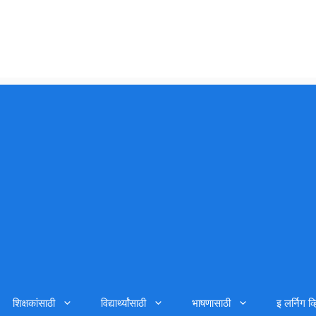
शिक्षकांसाठी
विद्यार्थ्यांसाठी
भाषणासाठी
इ लर्निग व