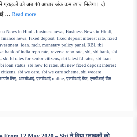
में ग्राहकों को अब 40 आधार अंक कम ब्याज मिलेगा। दो
ी नई …
Read more
ma News in Hindi
,
business news
,
Business News in Hindi
,
,
finance news
,
Fixed deposit
,
fixed deposit interest rate
,
fixed
nvestment
,
loan
,
mclr
,
monetary policy panel
,
RBI
,
rbi
ve bank of india repo rate
,
reverse repo rate
,
sbi
,
sbi bank
,
sbi
s
,
sbi fd rates for senior citizens
,
sbi latest fd rates
,
sbi loan
sbi loan status
,
sbi new fd rates
,
sbi new fixed deposit interest
 citizens
,
sbi we care
,
sbi we care scheme
,
sbi wecare
आपके लिए
,
आरबीआई
,
एसबीआई online
,
एसबीआई बैंक
,
एसबीआई बैंक
 From 12 May 2020 – Sbi ने दिया ग्राहकों को