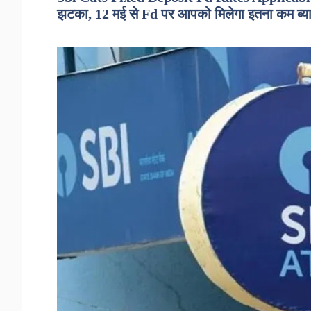
झटका, 12 मई से Fd पर आपको मिलेगा इतना कम ब्य