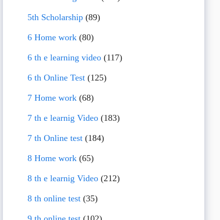
5th Scholarship
(89)
6 Home work
(80)
6 th e learning video
(117)
6 th Online Test
(125)
7 Home work
(68)
7 th e learnig Video
(183)
7 th Online test
(184)
8 Home work
(65)
8 th e learnig Video
(212)
8 th online test
(35)
9 th online test
(102)