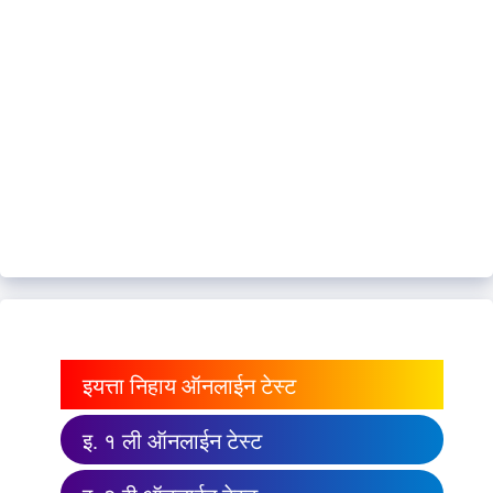
इयत्ता निहाय ऑनलाईन टेस्ट
इ. १ ली ऑनलाईन टेस्ट