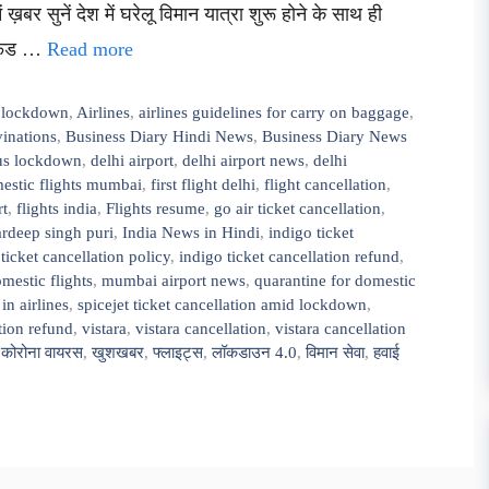
ख़बर सुनें देश में घरेलू विमान यात्रा शुरू होने के साथ ही
रिफंड …
Read more
er lockdown
,
Airlines
,
airlines guidelines for carry on baggage
,
vinations
,
Business Diary Hindi News
,
Business Diary News
us lockdown
,
delhi airport
,
delhi airport news
,
delhi
estic flights mumbai
,
first flight delhi
,
flight cancellation
,
rt
,
flights india
,
Flights resume
,
go air ticket cancellation
,
rdeep singh puri
,
India News in Hindi
,
indigo ticket
ticket cancellation policy
,
indigo ticket cancellation refund
,
mestic flights
,
mumbai airport news
,
quarantine for domestic
 in airlines
,
spicejet ticket cancellation amid lockdown
,
ation refund
,
vistara
,
vistara cancellation
,
vistara cancellation
,
कोरोना वायरस
,
खुशखबर
,
फ्लाइट्स
,
लॉकडाउन 4.0
,
विमान सेवा
,
हवाई