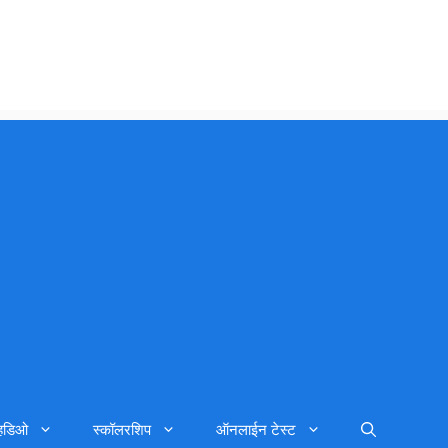
्हिडिओ
स्कॉलरशिप
ऑनलाईन टेस्ट