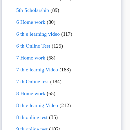
5th Scholarship
(89)
6 Home work
(80)
6 th e learning video
(117)
6 th Online Test
(125)
7 Home work
(68)
7 th e learnig Video
(183)
7 th Online test
(184)
8 Home work
(65)
8 th e learnig Video
(212)
8 th online test
(35)
9 th online test
(102)