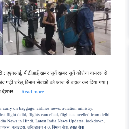
ो : एएनआई, पीटीआई ख़बर सुनें ख़बर सुनें कोरोना वायरस से
बंद पड़ी घरेलू विमान सेवाओं को आज से बहाल कर दिया गया।
लोग देशभर …
Read more
for carry on baggage
,
airlines news
,
aviation ministry
,
first flight delhi
,
flights cancelled
,
flights cancelled from delhi
ndia News in Hindi
,
Latest India News Updates
,
lockdown
,
 वायरस
,
फ्लाइट्स
,
लॉकडाउन 4.0
,
विमान सेवा
,
हवाई सेवा