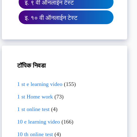
इ. ९ वी ऑनलाईन टेस्ट
इ. १० वी ऑनलाईन टेस्ट
टॉपिक निवडा
1 st e learning video
(155)
1 st Home work
(73)
1 st online test
(4)
10 e learning video
(166)
10 th online test
(4)