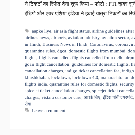
ने टिकटों का रिफंड देना शुरू किया – फोटो : PTI ख़बर सुनें 
इंडिगो और एयर एशिया इंडिया ने हवाई यात्रा टिकटों का 
Tags
aapke liye
,
air asia flight status
,
airline guidelines aft
airlines news
,
airports
,
aviation ministry
,
aviation sector
,
a
in Hindi
,
Business News in Hindi
,
Coronavirus
,
coronavir
quarantine rules
,
dgca
,
domestic flights from mumbai
,
dom
flights
,
flights cancelled
,
flights cancelled from delhi airpo
goair flight cancellation
,
guidelines for domestic flights
,
ha
cancellation charges
,
indigo ticket cancellation fee
,
indigo 
khushkhabar
,
lockdown
,
lockdown 4.0
,
maharashtra on do
flights india
,
quarantine rules for domestic flights
,
security
spicejet ticket cancellation charges
,
spicejet ticket cancell
charges
,
vistara customer care
,
आपके लिए
,
इंदिरा गांधी एयरपोर्ट
सेवा
Leave a comment