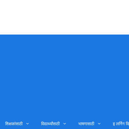
शिक्षकांसाठी
विद्यार्थ्यांसाठी
भाषणासाठी
इ लर्निग व