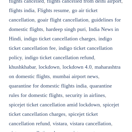
flights cancelled
,
flights cancelled from delhi airport
,
flights india
,
Flights resume
,
go air ticket
cancellation
,
goair flight cancellation
,
guidelines for
domestic flights
,
hardeep singh puri
,
India News in
Hindi
,
indigo ticket cancellation charges
,
indigo
ticket cancellation fee
,
indigo ticket cancellation
policy
,
indigo ticket cancellation refund
,
khushkhabar
,
lockdown
,
lockdown 4.0
,
maharashtra
on domestic flights
,
mumbai airport news
,
quarantine for domestic flights india
,
quarantine
rules for domestic flights
,
security in airlines
,
spicejet ticket cancellation amid lockdown
,
spicejet
ticket cancellation charges
,
spicejet ticket
cancellation refund
,
vistara
,
vistara cancellation
,