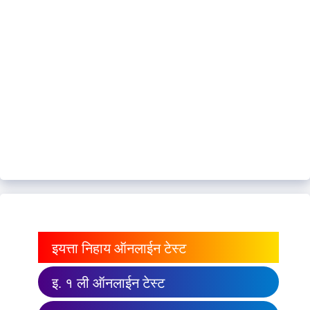
इयत्ता निहाय ऑनलाईन टेस्ट
इ. १ ली ऑनलाईन टेस्ट