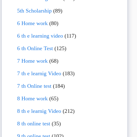
5th Scholarship
(89)
6 Home work
(80)
6 th e learning video
(117)
6 th Online Test
(125)
7 Home work
(68)
7 th e learnig Video
(183)
7 th Online test
(184)
8 Home work
(65)
8 th e learnig Video
(212)
8 th online test
(35)
9 th online test
(102)