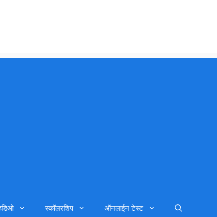
्हिडिओ
स्कॉलरशिप
ऑनलाईन टेस्ट