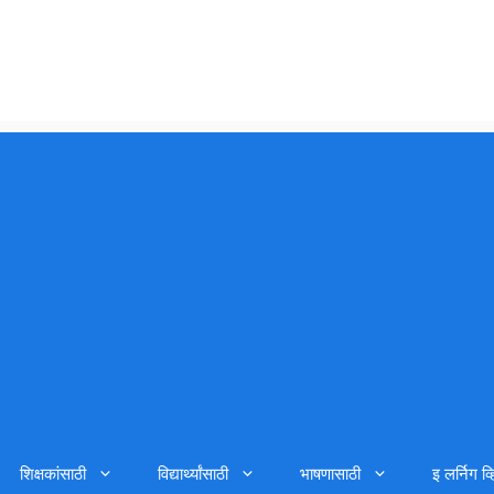
शिक्षकांसाठी
विद्यार्थ्यांसाठी
भाषणासाठी
इ लर्निग व