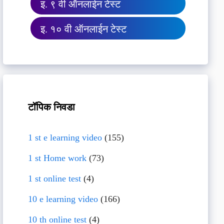
इ. ९ वी ऑनलाईन टेस्ट
इ. १० वी ऑनलाईन टेस्ट
टॉपिक निवडा
1 st e learning video
(155)
1 st Home work
(73)
1 st online test
(4)
10 e learning video
(166)
10 th online test
(4)