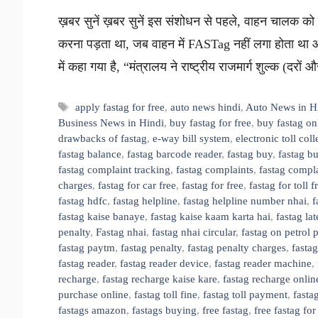
ख़बर सुनें ख़बर सुनें इस संशोधन से पहले, वाहन चालक को क
करना पड़ता था, जब वाहन में FASTag नहीं लगा होता था
में कहा गया है, “मंत्रालय ने राष्ट्रीय राजमार्ग शुल्क (दरो
Tags
apply fastag for free
,
auto news hindi
,
Auto News in H
Business News in Hindi
,
buy fastag for free
,
buy fastag on
drawbacks of fastag
,
e-way bill system
,
electronic toll coll
fastag balance
,
fastag barcode reader
,
fastag buy
,
fastag b
fastag complaint tracking
,
fastag complaints
,
fastag compl
charges
,
fastag for car free
,
fastag for free
,
fastag for toll 
fastag hdfc
,
fastag helpline
,
fastag helpline number nhai
,
f
fastag kaise banaye
,
fastag kaise kaam karta hai
,
fastag la
penalty
,
Fastag nhai
,
fastag nhai circular
,
fastag on petrol
fastag paytm
,
fastag penalty
,
fastag penalty charges
,
fastag
fastag reader
,
fastag reader device
,
fastag reader machine
,
recharge
,
fastag recharge kaise kare
,
fastag recharge onlin
purchase online
,
fastag toll fine
,
fastag toll payment
,
fastag
fastags amazon
,
fastags buying
,
free fastag
,
free fastag for