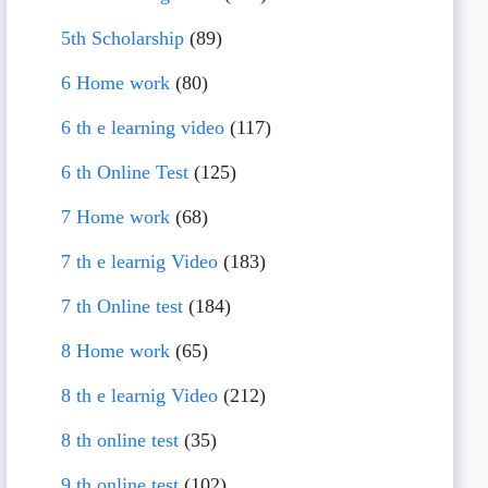
5th Scholarship
(89)
6 Home work
(80)
6 th e learning video
(117)
6 th Online Test
(125)
7 Home work
(68)
7 th e learnig Video
(183)
7 th Online test
(184)
8 Home work
(65)
8 th e learnig Video
(212)
8 th online test
(35)
9 th online test
(102)