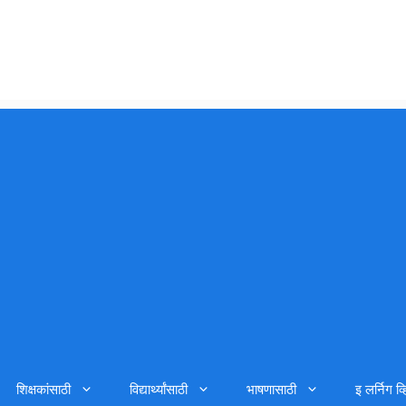
शिक्षकांसाठी
विद्यार्थ्यांसाठी
भाषणासाठी
इ लर्निग व