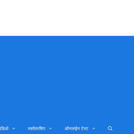
्हिडिओ
स्कॉलरशिप
ऑनलाईन टेस्ट