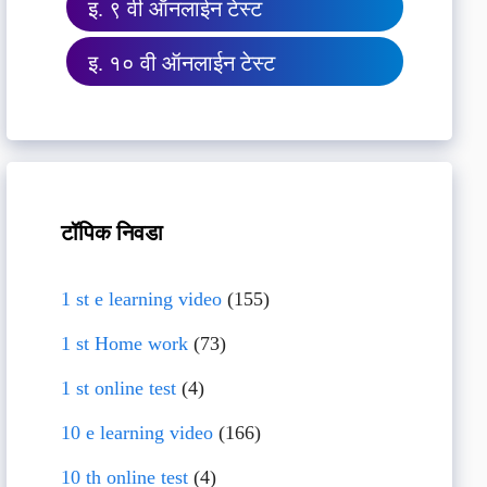
इ. ९ वी ऑनलाईन टेस्ट
इ. १० वी ऑनलाईन टेस्ट
टॉपिक निवडा
1 st e learning video
(155)
1 st Home work
(73)
1 st online test
(4)
10 e learning video
(166)
10 th online test
(4)