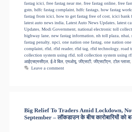
fastag icici
,
free fastag near me
,
free fastag online
,
free fa
gstn
,
hdfc fastag complaint
,
hdfc fastags
,
how fastag work
fastag from icici
,
how to get fastag free of cost
,
icici bank 
latest auto news india
,
Latest Auto News Updates
,
latest c
Updates
,
Modi Government
,
national electronic toll collec
highway lane
,
new fastag information
,
nh toll plaza
,
nhai
,
fastag penalty
,
npci
,
one nation one fastag
,
one nation one 
complaint
,
rfid
,
rfid reader
,
rfid tag
,
rfid technology
,
road t
collection system using rfid
,
toll collection system using r
आईएचएमसीएल
,
ई-वे बिल
,
एमओयू
,
जीएसटी
,
जीएसटीएन
,
टोल प्लाजा
Leave a comment
Big Relief To Traders Amid Lockdown, Now
September – लॉकडाउन के बीच कारोबारियों को बड़