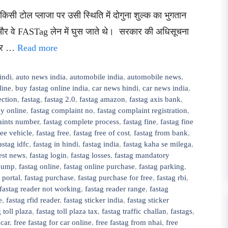
िसी टोल प्लाजा पर उसी स्थिति में दोगुना शुल्क का भुगतान
 और वे FASTag लेन में घुस जाते थे। सरकार की अधिसूचना
ं और …
Read more
indi
,
auto news india
,
automobile india
,
automobile news
,
line
,
buy fastag online india
,
car news hindi
,
car news india
,
ection
,
fastag
,
fastag 2.0
,
fastag amazon
,
fastag axis bank
,
uy online
,
fastag complaint no
,
fastag complaint registration
,
aints number
,
fastag complete process
,
fastag fine
,
fastag fine
free vehicle
,
fastag free
,
fastag free of cost
,
fastag from bank
,
astag idfc
,
fastag in hindi
,
fastag india
,
fastag kaha se milega
,
test news
,
fastag login
,
fastag losses
,
fastag mandatory
 pump
,
fastag online
,
fastag online purchase
,
fastag parking
,
 portal
,
fastag purchase
,
fastag purchase for free
,
fastag rbi
,
fastag reader not working
,
fastag reader range
,
fastag
e
,
fastag rfid reader
,
fastag sticker india
,
fastag sticker
 toll plaza
,
fastag toll plaza tax
,
fastag traffic challan
,
fastags
,
 car
,
free fastag for car online
,
free fastag from nhai
,
free