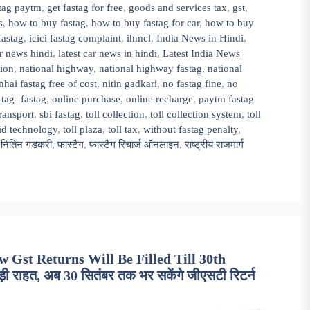
stag paytm
,
get fastag for free
,
goods and services tax
,
gst
,
s
,
how to buy fastag
,
how to buy fastag for car
,
how to buy
fastag
,
icici fastag complaint
,
ihmcl
,
India News in Hindi
,
ar news hindi
,
latest car news in hindi
,
Latest India News
tion
,
national highway
,
national highway fastag
,
national
nhai fastag free of cost
,
nitin gadkari
,
no fastag fine
,
no
tag- fastag
,
online purchase
,
online recharge
,
paytm fastag
ransport
,
sbi fastag
,
toll collection
,
toll collection system
,
toll
fid technology
,
toll plaza
,
toll tax
,
without fastag penalty
,
,
नितिन गडकरी
,
फास्टैग
,
फास्टैग रिचार्ज ऑनलाइन
,
राष्ट्रीय राजमार्ग
 Gst Returns Will Be Filled Till 30th
ी राहत, अब 30 सितंबर तक भर सकेंगे जीएसटी रिटर्न