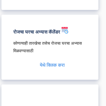
रोजचा घरचा अभ्यास कॅलेंडर
कोणत्याही तारखेचा तसेच रोजचा घरचा अभ्यास
मिळवण्यासाठी
येथे क्लिक करा