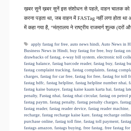
ख़बर सुनें ख़बर सुनें इस संशोधन से पहले, वाहन चालक को क
करना पड़ता था, जब वाहन में FASTag नहीं लगा होता था
में कहा गया है, “मंत्रालय ने राष्ट्रीय राजमार्ग शुल्क (दरो
Tags
apply fastag for free
,
auto news hindi
,
Auto News in H
Business News in Hindi
,
buy fastag for free
,
buy fastag on
drawbacks of fastag
,
e-way bill system
,
electronic toll coll
fastag balance
,
fastag barcode reader
,
fastag buy
,
fastag b
fastag complaint tracking
,
fastag complaints
,
fastag compl
charges
,
fastag for car free
,
fastag for free
,
fastag for toll 
fastag hdfc
,
fastag helpline
,
fastag helpline number nhai
,
f
fastag kaise banaye
,
fastag kaise kaam karta hai
,
fastag la
penalty
,
Fastag nhai
,
fastag nhai circular
,
fastag on petrol
fastag paytm
,
fastag penalty
,
fastag penalty charges
,
fastag
fastag reader
,
fastag reader device
,
fastag reader machine
,
recharge
,
fastag recharge kaise kare
,
fastag recharge onlin
purchase online
,
fastag toll fine
,
fastag toll payment
,
fastag
fastags amazon
,
fastags buying
,
free fastag
,
free fastag for