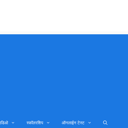
्हिडिओ
स्कॉलरशिप
ऑनलाईन टेस्ट