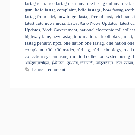
fastag icici
,
free fastag near me
,
free fastag online
,
free fa
gstn
,
hdfc fastag complaint
,
hdfc fastags
,
how fastag work
fastag from icici
,
how to get fastag free of cost
,
icici bank 
latest auto news india
,
Latest Auto News Updates
,
latest c
Updates
,
Modi Government
,
national electronic toll collec
highway lane
,
new fastag information
,
nh toll plaza
,
nhai
,
fastag penalty
,
npci
,
one nation one fastag
,
one nation one 
complaint
,
rfid
,
rfid reader
,
rfid tag
,
rfid technology
,
road t
collection system using rfid
,
toll collection system using r
आईएचएमसीएल
,
ई-वे बिल
,
एमओयू
,
जीएसटी
,
जीएसटीएन
,
टोल प्लाजा
Leave a comment