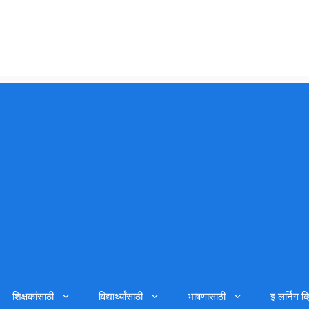
शिक्षकांसाठी
विद्यार्थ्यांसाठी
भाषणासाठी
इ लर्निग व