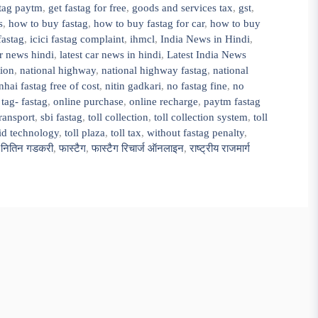
stag paytm
,
get fastag for free
,
goods and services tax
,
gst
,
s
,
how to buy fastag
,
how to buy fastag for car
,
how to buy
fastag
,
icici fastag complaint
,
ihmcl
,
India News in Hindi
,
ar news hindi
,
latest car news in hindi
,
Latest India News
tion
,
national highway
,
national highway fastag
,
national
nhai fastag free of cost
,
nitin gadkari
,
no fastag fine
,
no
tag- fastag
,
online purchase
,
online recharge
,
paytm fastag
ransport
,
sbi fastag
,
toll collection
,
toll collection system
,
toll
fid technology
,
toll plaza
,
toll tax
,
without fastag penalty
,
,
नितिन गडकरी
,
फास्टैग
,
फास्टैग रिचार्ज ऑनलाइन
,
राष्ट्रीय राजमार्ग