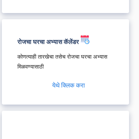
रोजचा घरचा अभ्यास कॅलेंडर
कोणत्याही तारखेचा तसेच रोजचा घरचा अभ्यास
मिळवण्यासाठी
येथे क्लिक करा