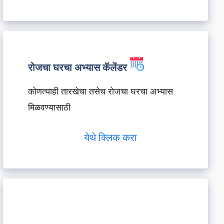
रोजचा घरचा अभ्यास कॅलेंडर
कोणत्याही तारखेचा तसेच रोजचा घरचा अभ्यास
मिळवण्यासाठी
येथे क्लिक करा