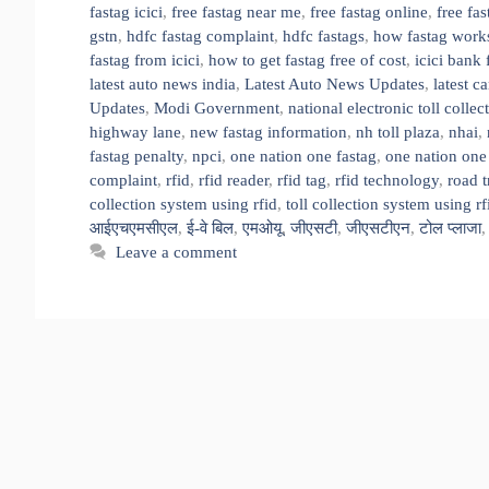
fastag icici
,
free fastag near me
,
free fastag online
,
free fa
gstn
,
hdfc fastag complaint
,
hdfc fastags
,
how fastag work
fastag from icici
,
how to get fastag free of cost
,
icici bank 
latest auto news india
,
Latest Auto News Updates
,
latest c
Updates
,
Modi Government
,
national electronic toll collec
highway lane
,
new fastag information
,
nh toll plaza
,
nhai
,
fastag penalty
,
npci
,
one nation one fastag
,
one nation one 
complaint
,
rfid
,
rfid reader
,
rfid tag
,
rfid technology
,
road t
collection system using rfid
,
toll collection system using r
आईएचएमसीएल
,
ई-वे बिल
,
एमओयू
,
जीएसटी
,
जीएसटीएन
,
टोल प्लाजा
Leave a comment