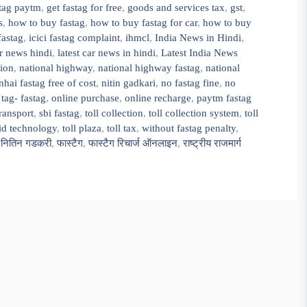
stag paytm
,
get fastag for free
,
goods and services tax
,
gst
,
s
,
how to buy fastag
,
how to buy fastag for car
,
how to buy
fastag
,
icici fastag complaint
,
ihmcl
,
India News in Hindi
,
ar news hindi
,
latest car news in hindi
,
Latest India News
tion
,
national highway
,
national highway fastag
,
national
nhai fastag free of cost
,
nitin gadkari
,
no fastag fine
,
no
tag- fastag
,
online purchase
,
online recharge
,
paytm fastag
ransport
,
sbi fastag
,
toll collection
,
toll collection system
,
toll
fid technology
,
toll plaza
,
toll tax
,
without fastag penalty
,
,
नितिन गडकरी
,
फास्टैग
,
फास्टैग रिचार्ज ऑनलाइन
,
राष्ट्रीय राजमार्ग