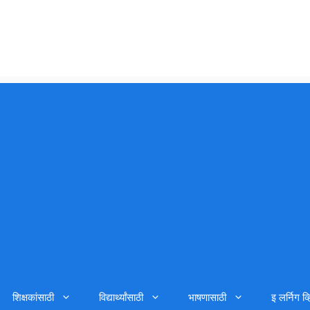
शिक्षकांसाठी
विद्यार्थ्यांसाठी
भाषणासाठी
इ लर्निग व