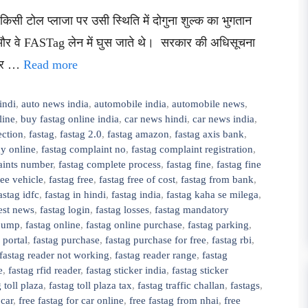
िसी टोल प्लाजा पर उसी स्थिति में दोगुना शुल्क का भुगतान
 और वे FASTag लेन में घुस जाते थे। सरकार की अधिसूचना
ं और …
Read more
indi
,
auto news india
,
automobile india
,
automobile news
,
line
,
buy fastag online india
,
car news hindi
,
car news india
,
ection
,
fastag
,
fastag 2.0
,
fastag amazon
,
fastag axis bank
,
uy online
,
fastag complaint no
,
fastag complaint registration
,
aints number
,
fastag complete process
,
fastag fine
,
fastag fine
free vehicle
,
fastag free
,
fastag free of cost
,
fastag from bank
,
astag idfc
,
fastag in hindi
,
fastag india
,
fastag kaha se milega
,
test news
,
fastag login
,
fastag losses
,
fastag mandatory
 pump
,
fastag online
,
fastag online purchase
,
fastag parking
,
 portal
,
fastag purchase
,
fastag purchase for free
,
fastag rbi
,
fastag reader not working
,
fastag reader range
,
fastag
e
,
fastag rfid reader
,
fastag sticker india
,
fastag sticker
 toll plaza
,
fastag toll plaza tax
,
fastag traffic challan
,
fastags
,
 car
,
free fastag for car online
,
free fastag from nhai
,
free