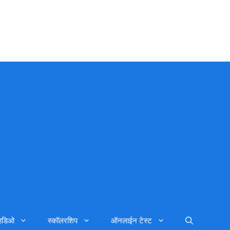
्हिडिओ
स्कॉलरशिप
ऑनलाईन टेस्ट