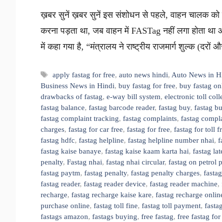
ख़बर सुनें ख़बर सुनें इस संशोधन से पहले, वाहन चालक को क
करना पड़ता था, जब वाहन में FASTag नहीं लगा होता था
में कहा गया है, “मंत्रालय ने राष्ट्रीय राजमार्ग शुल्क (दरो
Tags
apply fastag for free
,
auto news hindi
,
Auto News in H
Business News in Hindi
,
buy fastag for free
,
buy fastag on
drawbacks of fastag
,
e-way bill system
,
electronic toll coll
fastag balance
,
fastag barcode reader
,
fastag buy
,
fastag b
fastag complaint tracking
,
fastag complaints
,
fastag compl
charges
,
fastag for car free
,
fastag for free
,
fastag for toll 
fastag hdfc
,
fastag helpline
,
fastag helpline number nhai
,
f
fastag kaise banaye
,
fastag kaise kaam karta hai
,
fastag la
penalty
,
Fastag nhai
,
fastag nhai circular
,
fastag on petrol
fastag paytm
,
fastag penalty
,
fastag penalty charges
,
fastag
fastag reader
,
fastag reader device
,
fastag reader machine
,
recharge
,
fastag recharge kaise kare
,
fastag recharge onlin
purchase online
,
fastag toll fine
,
fastag toll payment
,
fastag
fastags amazon
,
fastags buying
,
free fastag
,
free fastag for