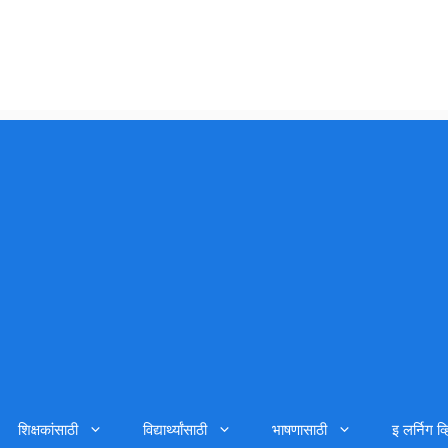
शिक्षकांसाठी
विद्यार्थ्यांसाठी
भाषणासाठी
इ लर्निग व