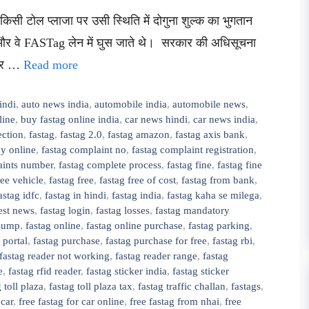
िसी टोल प्लाजा पर उसी स्थिति में दोगुना शुल्क का भुगतान
 और वे FASTag लेन में घुस जाते थे। सरकार की अधिसूचना
ं और …
Read more
indi
,
auto news india
,
automobile india
,
automobile news
,
line
,
buy fastag online india
,
car news hindi
,
car news india
,
ection
,
fastag
,
fastag 2.0
,
fastag amazon
,
fastag axis bank
,
uy online
,
fastag complaint no
,
fastag complaint registration
,
aints number
,
fastag complete process
,
fastag fine
,
fastag fine
free vehicle
,
fastag free
,
fastag free of cost
,
fastag from bank
,
astag idfc
,
fastag in hindi
,
fastag india
,
fastag kaha se milega
,
test news
,
fastag login
,
fastag losses
,
fastag mandatory
 pump
,
fastag online
,
fastag online purchase
,
fastag parking
,
 portal
,
fastag purchase
,
fastag purchase for free
,
fastag rbi
,
fastag reader not working
,
fastag reader range
,
fastag
e
,
fastag rfid reader
,
fastag sticker india
,
fastag sticker
 toll plaza
,
fastag toll plaza tax
,
fastag traffic challan
,
fastags
,
 car
,
free fastag for car online
,
free fastag from nhai
,
free