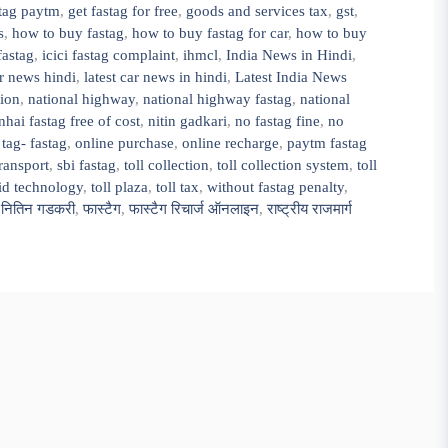
stag paytm
,
get fastag for free
,
goods and services tax
,
gst
,
s
,
how to buy fastag
,
how to buy fastag for car
,
how to buy
fastag
,
icici fastag complaint
,
ihmcl
,
India News in Hindi
,
ar news hindi
,
latest car news in hindi
,
Latest India News
tion
,
national highway
,
national highway fastag
,
national
nhai fastag free of cost
,
nitin gadkari
,
no fastag fine
,
no
tag- fastag
,
online purchase
,
online recharge
,
paytm fastag
ransport
,
sbi fastag
,
toll collection
,
toll collection system
,
toll
fid technology
,
toll plaza
,
toll tax
,
without fastag penalty
,
,
नितिन गडकरी
,
फास्टैग
,
फास्टैग रिचार्ज ऑनलाइन
,
राष्ट्रीय राजमार्ग