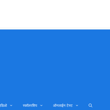
्हिडिओ
स्कॉलरशिप
ऑनलाईन टेस्ट