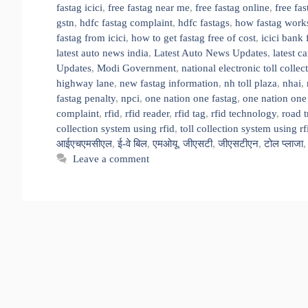
fastag icici
,
free fastag near me
,
free fastag online
,
free fa
gstn
,
hdfc fastag complaint
,
hdfc fastags
,
how fastag work
fastag from icici
,
how to get fastag free of cost
,
icici bank 
latest auto news india
,
Latest Auto News Updates
,
latest c
Updates
,
Modi Government
,
national electronic toll collec
highway lane
,
new fastag information
,
nh toll plaza
,
nhai
,
fastag penalty
,
npci
,
one nation one fastag
,
one nation one 
complaint
,
rfid
,
rfid reader
,
rfid tag
,
rfid technology
,
road t
collection system using rfid
,
toll collection system using r
आईएचएमसीएल
,
ई-वे बिल
,
एमओयू
,
जीएसटी
,
जीएसटीएन
,
टोल प्लाजा
Leave a comment