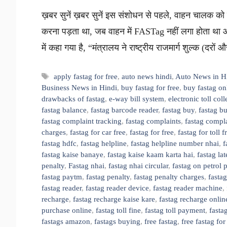
ख़बर सुनें ख़बर सुनें इस संशोधन से पहले, वाहन चालक को क
करना पड़ता था, जब वाहन में FASTag नहीं लगा होता था
में कहा गया है, “मंत्रालय ने राष्ट्रीय राजमार्ग शुल्क (दरो
Tags
apply fastag for free
,
auto news hindi
,
Auto News in H
Business News in Hindi
,
buy fastag for free
,
buy fastag on
drawbacks of fastag
,
e-way bill system
,
electronic toll coll
fastag balance
,
fastag barcode reader
,
fastag buy
,
fastag b
fastag complaint tracking
,
fastag complaints
,
fastag compl
charges
,
fastag for car free
,
fastag for free
,
fastag for toll 
fastag hdfc
,
fastag helpline
,
fastag helpline number nhai
,
f
fastag kaise banaye
,
fastag kaise kaam karta hai
,
fastag la
penalty
,
Fastag nhai
,
fastag nhai circular
,
fastag on petrol
fastag paytm
,
fastag penalty
,
fastag penalty charges
,
fastag
fastag reader
,
fastag reader device
,
fastag reader machine
,
recharge
,
fastag recharge kaise kare
,
fastag recharge onlin
purchase online
,
fastag toll fine
,
fastag toll payment
,
fastag
fastags amazon
,
fastags buying
,
free fastag
,
free fastag for