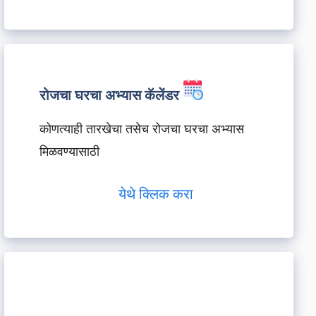
रोजचा घरचा अभ्यास कॅलेंडर
कोणत्याही तारखेचा तसेच रोजचा घरचा अभ्यास
मिळवण्यासाठी
येथे क्लिक करा