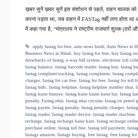
ख़बर सुनें ख़बर सुनें इस संशोधन से पहले, वाहन चालक को क
करना पड़ता था, जब वाहन में FASTag नहीं लगा होता था
में कहा गया है, “मंत्रालय ने राष्ट्रीय राजमार्ग शुल्क (दरो
Tags
apply fastag for free
,
auto news hindi
,
Auto News in H
Business News in Hindi
,
buy fastag for free
,
buy fastag on
drawbacks of fastag
,
e-way bill system
,
electronic toll coll
fastag balance
,
fastag barcode reader
,
fastag buy
,
fastag b
fastag complaint tracking
,
fastag complaints
,
fastag compl
charges
,
fastag for car free
,
fastag for free
,
fastag for toll 
fastag hdfc
,
fastag helpline
,
fastag helpline number nhai
,
f
fastag kaise banaye
,
fastag kaise kaam karta hai
,
fastag la
penalty
,
Fastag nhai
,
fastag nhai circular
,
fastag on petrol
fastag paytm
,
fastag penalty
,
fastag penalty charges
,
fastag
fastag reader
,
fastag reader device
,
fastag reader machine
,
recharge
,
fastag recharge kaise kare
,
fastag recharge onlin
purchase online
,
fastag toll fine
,
fastag toll payment
,
fastag
fastags amazon
,
fastags buying
,
free fastag
,
free fastag for