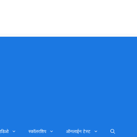
्हिडिओ
स्कॉलरशिप
ऑनलाईन टेस्ट