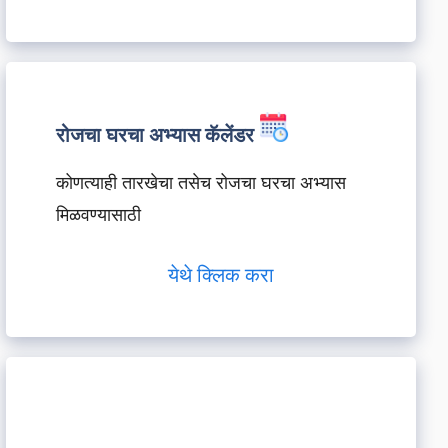
रोजचा घरचा अभ्यास कॅलेंडर
कोणत्याही तारखेचा तसेच रोजचा घरचा अभ्यास
मिळवण्यासाठी
येथे क्लिक करा