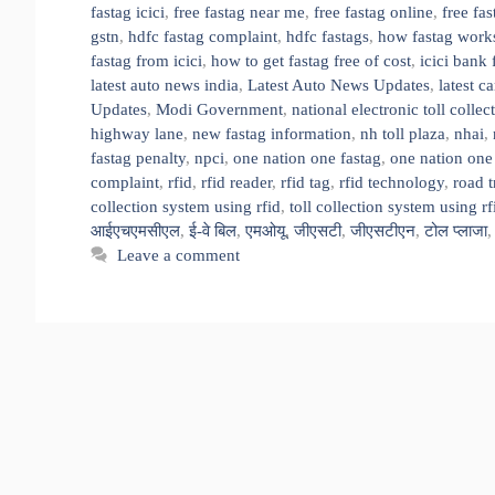
fastag icici
,
free fastag near me
,
free fastag online
,
free fa
gstn
,
hdfc fastag complaint
,
hdfc fastags
,
how fastag work
fastag from icici
,
how to get fastag free of cost
,
icici bank 
latest auto news india
,
Latest Auto News Updates
,
latest c
Updates
,
Modi Government
,
national electronic toll collec
highway lane
,
new fastag information
,
nh toll plaza
,
nhai
,
fastag penalty
,
npci
,
one nation one fastag
,
one nation one 
complaint
,
rfid
,
rfid reader
,
rfid tag
,
rfid technology
,
road t
collection system using rfid
,
toll collection system using r
आईएचएमसीएल
,
ई-वे बिल
,
एमओयू
,
जीएसटी
,
जीएसटीएन
,
टोल प्लाजा
Leave a comment