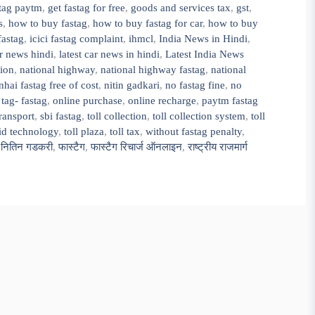
stag paytm
,
get fastag for free
,
goods and services tax
,
gst
,
s
,
how to buy fastag
,
how to buy fastag for car
,
how to buy
fastag
,
icici fastag complaint
,
ihmcl
,
India News in Hindi
,
ar news hindi
,
latest car news in hindi
,
Latest India News
tion
,
national highway
,
national highway fastag
,
national
nhai fastag free of cost
,
nitin gadkari
,
no fastag fine
,
no
tag- fastag
,
online purchase
,
online recharge
,
paytm fastag
ransport
,
sbi fastag
,
toll collection
,
toll collection system
,
toll
fid technology
,
toll plaza
,
toll tax
,
without fastag penalty
,
,
नितिन गडकरी
,
फास्टैग
,
फास्टैग रिचार्ज ऑनलाइन
,
राष्ट्रीय राजमार्ग