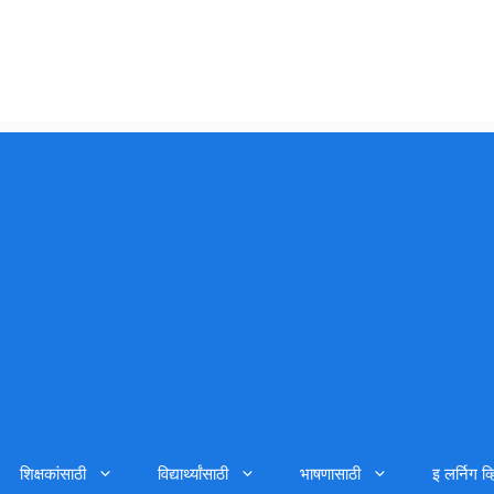
शिक्षकांसाठी
विद्यार्थ्यांसाठी
भाषणासाठी
इ लर्निग व