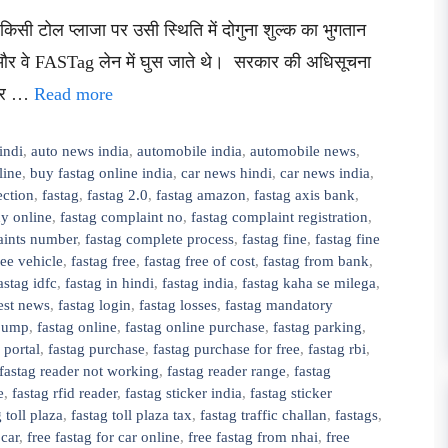
िसी टोल प्लाजा पर उसी स्थिति में दोगुना शुल्क का भुगतान
 और वे FASTag लेन में घुस जाते थे। सरकार की अधिसूचना
ं और …
Read more
indi
,
auto news india
,
automobile india
,
automobile news
,
line
,
buy fastag online india
,
car news hindi
,
car news india
,
ection
,
fastag
,
fastag 2.0
,
fastag amazon
,
fastag axis bank
,
uy online
,
fastag complaint no
,
fastag complaint registration
,
aints number
,
fastag complete process
,
fastag fine
,
fastag fine
free vehicle
,
fastag free
,
fastag free of cost
,
fastag from bank
,
astag idfc
,
fastag in hindi
,
fastag india
,
fastag kaha se milega
,
test news
,
fastag login
,
fastag losses
,
fastag mandatory
 pump
,
fastag online
,
fastag online purchase
,
fastag parking
,
 portal
,
fastag purchase
,
fastag purchase for free
,
fastag rbi
,
fastag reader not working
,
fastag reader range
,
fastag
e
,
fastag rfid reader
,
fastag sticker india
,
fastag sticker
 toll plaza
,
fastag toll plaza tax
,
fastag traffic challan
,
fastags
,
 car
,
free fastag for car online
,
free fastag from nhai
,
free