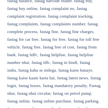
fastag balance
,
fastag barcode reader
,
fastag buy
,
fastag buy online
,
fastag complaint no
,
fastag
complaint registration
,
fastag complaint tracking
,
fastag complaints
,
fastag complaints number
,
fastag
complete process
,
fastag fine
,
fastag fine charges
,
fastag for car free
,
fastag for free
,
fastag for toll free
vehicle
,
fastag free
,
fastag free of cost
,
fastag from
bank
,
fastag hdfc
,
fastag helpline
,
fastag helpline
number nhai
,
fastag idfc
,
fastag in hindi
,
fastag
india
,
fastag kaha se milega
,
fastag kaise banaye
,
fastag kaise kaam karta hai
,
fastag latest news
,
fastag
login
,
fastag losses
,
fastag mandatory penalty
,
Fastag
nhai
,
fastag nhai circular
,
fastag on petrol pump
,
fastag online
,
fastag online purchase
,
fastag parking
,