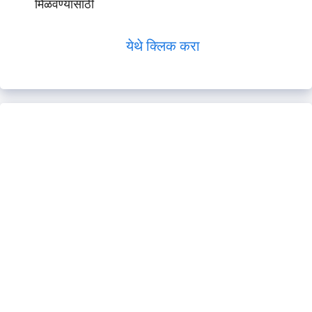
मिळवण्यासाठी
येथे क्लिक करा