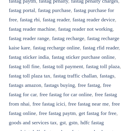
fastag paytm
,
fastag penalty
,
fastag penalty charges
,
fastag portal
,
fastag purchase
,
fastag purchase for
free
,
fastag rbi
,
fastag reader
,
fastag reader device
,
fastag reader machine
,
fastag reader not working
,
fastag reader range
,
fastag recharge
,
fastag recharge
kaise kare
,
fastag recharge online
,
fastag rfid reader
,
fastag sticker india
,
fastag sticker purchase online
,
fastag toll fine
,
fastag toll payment
,
fastag toll plaza
,
fastag toll plaza tax
,
fastag traffic challan
,
fastags
,
fastags amazon
,
fastags buying
,
free fastag
,
free
fastag for car
,
free fastag for car online
,
free fastag
from nhai
,
free fastag icici
,
free fastag near me
,
free
fastag online
,
free fastag paytm
,
get fastag for free
,
goods and services tax
,
gst
,
gstn
,
hdfc fastag