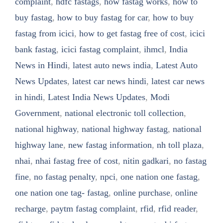
complaint
,
hdfc fastags
,
how fastag works
,
how to
buy fastag
,
how to buy fastag for car
,
how to buy
fastag from icici
,
how to get fastag free of cost
,
icici
bank fastag
,
icici fastag complaint
,
ihmcl
,
India
News in Hindi
,
latest auto news india
,
Latest Auto
News Updates
,
latest car news hindi
,
latest car news
in hindi
,
Latest India News Updates
,
Modi
Government
,
national electronic toll collection
,
national highway
,
national highway fastag
,
national
highway lane
,
new fastag information
,
nh toll plaza
,
nhai
,
nhai fastag free of cost
,
nitin gadkari
,
no fastag
fine
,
no fastag penalty
,
npci
,
one nation one fastag
,
one nation one tag- fastag
,
online purchase
,
online
recharge
,
paytm fastag complaint
,
rfid
,
rfid reader
,