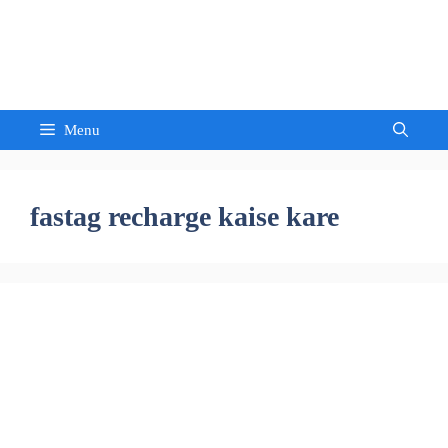
Skip
to
Sandeep Waghmore
content
Menu
fastag recharge kaise kare