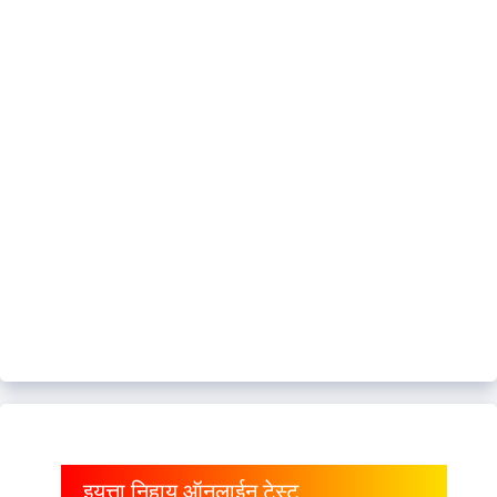
इयत्ता निहाय ऑनलाईन टेस्ट