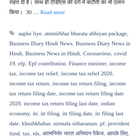
राहत दी है। साथ ही टीडीएस की दरों में कटौती का भी एलान
किया। 30 …
Read more
Tags
aapke liye
,
atmnirbhar bharata abhiyan package
,
Business Diary Hindi News
,
Business Diary News in
Hindi
,
Business News in Hindi
,
Coronavirus
,
covid
19
,
efp
,
Epf contribution
,
Finance minister
,
income
tax
,
income tax relief
,
income tax relief 2020
,
income tax return
,
income tax return filing
,
income
tax return filing date
,
income tax return filing date
2020
,
income tax return filing last date
,
indian
economy
,
itr
,
itr filing
,
itr filing date
,
itr filing last
date
,
khushkhabar
,
nirmala sitharaman
,
pf
,
provident
fund
,
tax
,
tds
,
आत्मनिर्भर भारत अभियान पैकेज
,
आपके लिए
,