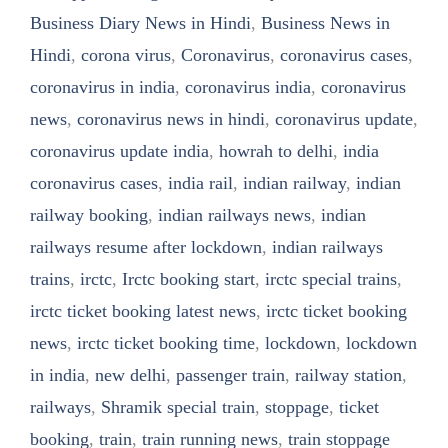
Business Diary News in Hindi
,
Business News in
Hindi
,
corona virus
,
Coronavirus
,
coronavirus cases
,
coronavirus in india
,
coronavirus india
,
coronavirus
news
,
coronavirus news in hindi
,
coronavirus update
,
coronavirus update india
,
howrah to delhi
,
india
coronavirus cases
,
india rail
,
indian railway
,
indian
railway booking
,
indian railways news
,
indian
railways resume after lockdown
,
indian railways
trains
,
irctc
,
Irctc booking start
,
irctc special trains
,
irctc ticket booking latest news
,
irctc ticket booking
news
,
irctc ticket booking time
,
lockdown
,
lockdown
in india
,
new delhi
,
passenger train
,
railway station
,
railways
,
Shramik special train
,
stoppage
,
ticket
booking
,
train
,
train running news
,
train stoppage