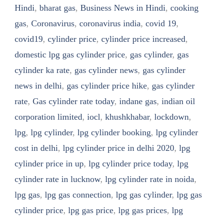
Hindi
,
bharat gas
,
Business News in Hindi
,
cooking
gas
,
Coronavirus
,
coronavirus india
,
covid 19
,
covid19
,
cylinder price
,
cylinder price increased
,
domestic lpg gas cylinder price
,
gas cylinder
,
gas
cylinder ka rate
,
gas cylinder news
,
gas cylinder
news in delhi
,
gas cylinder price hike
,
gas cylinder
rate
,
Gas cylinder rate today
,
indane gas
,
indian oil
corporation limited
,
iocl
,
khushkhabar
,
lockdown
,
lpg
,
lpg cylinder
,
lpg cylinder booking
,
lpg cylinder
cost in delhi
,
lpg cylinder price in delhi 2020
,
lpg
cylinder price in up
,
lpg cylinder price today
,
lpg
cylinder rate in lucknow
,
lpg cylinder rate in noida
,
lpg gas
,
lpg gas connection
,
lpg gas cylinder
,
lpg gas
cylinder price
,
lpg gas price
,
lpg gas prices
,
lpg