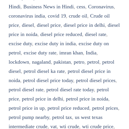
Hindi
,
Business News in Hindi
,
cess
,
Coronavirus
,
coronavirus india
,
covid 19
,
crude oil
,
Crude oil
price
,
diesel
,
diesel price
,
diesel price in delhi
,
diesel
price in noida
,
diesel price reduced
,
diesel rate
,
excise duty
,
excise duty in india
,
excise duty on
petrol
,
excise duty rate
,
imran khan
,
India
,
lockdown
,
nagaland
,
pakistan
,
petro
,
petrol
,
petrol
diesel
,
petrol diesel ka rate
,
petrol diesel price in
noida
,
petrol diesel price today
,
petrol diesel prices
,
petrol diesel rate
,
petrol diesel rate today
,
petrol
price
,
petrol price in delhi
,
petrol price in noida
,
petrol price in up
,
petrol price reduced
,
petrol prices
,
petrol pump nearby
,
petrol tax
,
us west texas
intermediate crude
,
vat
,
wti crude
,
wti crude price
,