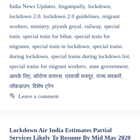
India News Updates
,
lingampally
,
lockdown
,
lockdown 2.0
,
lockdown 2.0 guidelines
,
migrant
workers
,
ministry
,
piyush goyal
,
railway
,
special
train
,
special train for bihar
,
special train for
migrants
,
special train in lockdown
,
special trains
during lockdown
,
special trains during lockdown list
,
special trains for migrant workers
,
state government
,
आपके लिए
,
कोरोना वायरस
,
प्रवासी मजदूर
,
राज्य सरकारें
,
लॉकडाउन
,
विशेष ट्रेन
Leave a comment
Lockdown Air India Estimates Partial
Services Likely To Resume By Mid May 2020