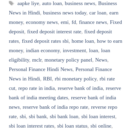
Tags
aapke liye
,
auto loan
,
business news
,
Business
News in Hindi
,
business news today
,
car loan
,
earn
money
,
economy news
,
emi
,
fd
,
finance news
,
Fixed
deposit
,
fixed deposit interest rate
,
fixed deposit
rates
,
fixed deposit rates sbi
,
home loan
,
how to earn
money
,
indian economy
,
investment
,
loan
,
loan
eligibility
,
mclr
,
monetary policy panel
,
News
,
Personal Finance Hindi News
,
Personal Finance
News in Hindi
,
RBI
,
rbi monetary policy
,
rbi rate
cut
,
repo rate in india
,
reserve bank of india
,
reserve
bank of india meeting dates
,
reserve bank of india
news
,
reserve bank of india repo rate
,
reverse repo
rate
,
sbi
,
sbi bank
,
sbi bank loan
,
sbi loan interest
,
sbi loan interest rates
,
sbi loan status
,
sbi online
,