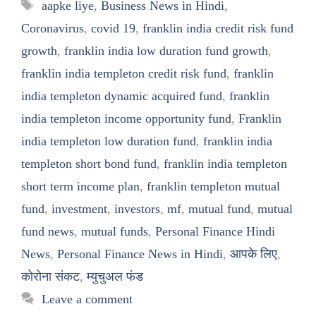
Tags
aapke liye
,
Business News in Hindi
,
Coronavirus
,
covid 19
,
franklin india credit risk fund
growth
,
franklin india low duration fund growth
,
franklin india templeton credit risk fund
,
franklin
india templeton dynamic acquired fund
,
franklin
india templeton income opportunity fund
,
Franklin
india templeton low duration fund
,
franklin india
templeton short bond fund
,
franklin india templeton
short term income plan
,
franklin templeton mutual
fund
,
investment
,
investors
,
mf
,
mutual fund
,
mutual
fund news
,
mutual funds
,
Personal Finance Hindi
News
,
Personal Finance News in Hindi
,
आपके लिए
,
कोरोना संकट
,
म्युचुअल फंड
Leave a comment