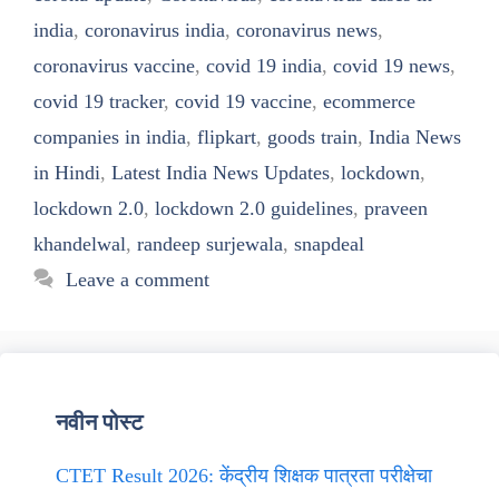
india
,
coronavirus india
,
coronavirus news
,
coronavirus vaccine
,
covid 19 india
,
covid 19 news
,
covid 19 tracker
,
covid 19 vaccine
,
ecommerce
companies in india
,
flipkart
,
goods train
,
India News
in Hindi
,
Latest India News Updates
,
lockdown
,
lockdown 2.0
,
lockdown 2.0 guidelines
,
praveen
khandelwal
,
randeep surjewala
,
snapdeal
Leave a comment
नवीन पोस्ट
CTET Result 2026: केंद्रीय शिक्षक पात्रता परीक्षेचा