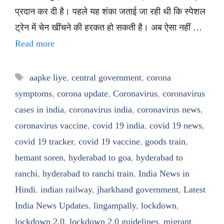
प्रदान कर दी है। पहले यह शंका जताई जा रही थी कि स्पेशल
ट्रेन में चेन खींचने की हरकत हो सकती है। अब ऐसा नहीं …
Read more
Tags
aapke liye
,
central government
,
corona
symptoms
,
corona update
,
Coronavirus
,
coronavirus
cases in india
,
coronavirus india
,
coronavirus news
,
coronavirus vaccine
,
covid 19 india
,
covid 19 news
,
covid 19 tracker
,
covid 19 vaccine
,
goods train
,
hemant soren
,
hyderabad to goa
,
hyderabad to
ranchi
,
hyderabad to ranchi train
,
India News in
Hindi
,
indian railway
,
jharkhand government
,
Latest
India News Updates
,
lingampally
,
lockdown
,
lockdown 2.0
,
lockdown 2.0 guidelines
,
migrant