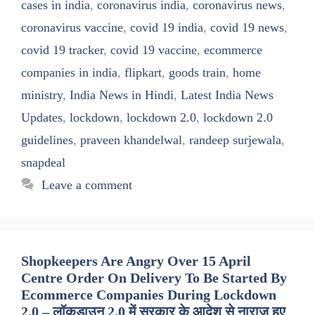
cases in india
,
coronavirus india
,
coronavirus news
,
coronavirus vaccine
,
covid 19 india
,
covid 19 news
,
covid 19 tracker
,
covid 19 vaccine
,
ecommerce
companies in india
,
flipkart
,
goods train
,
home
ministry
,
India News in Hindi
,
Latest India News
Updates
,
lockdown
,
lockdown 2.0
,
lockdown 2.0
guidelines
,
praveen khandelwal
,
randeep surjewala
,
snapdeal
Leave a comment
Shopkeepers Are Angry Over 15 April
Centre Order On Delivery To Be Started By
Ecommerce Companies During Lockdown
2.0 – लॉकडाउन 2.0 में सरकार के आदेश से नाराज हुए