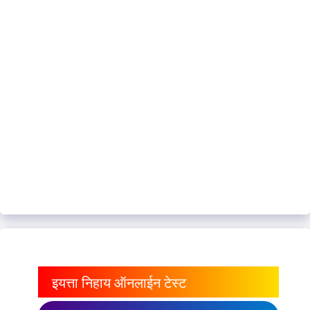
इयत्ता निहाय ऑनलाईन टेस्ट