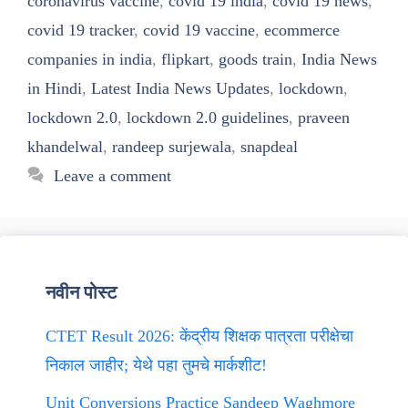
coronavirus vaccine
,
covid 19 india
,
covid 19 news
,
covid 19 tracker
,
covid 19 vaccine
,
ecommerce
companies in india
,
flipkart
,
goods train
,
India News
in Hindi
,
Latest India News Updates
,
lockdown
,
lockdown 2.0
,
lockdown 2.0 guidelines
,
praveen
khandelwal
,
randeep surjewala
,
snapdeal
Leave a comment
नवीन पोस्ट
CTET Result 2026: केंद्रीय शिक्षक पात्रता परीक्षेचा
निकाल जाहीर; येथे पहा तुमचे मार्कशीट!
Unit Conversions Practice Sandeep Waghmore