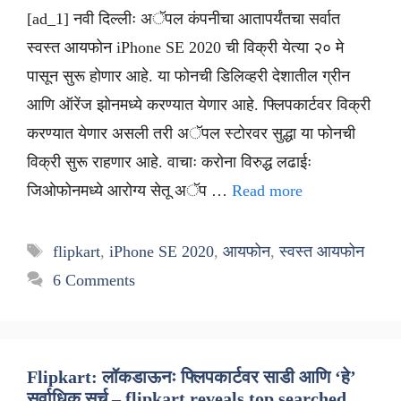
[ad_1] नवी दिल्लीः अॅपल कंपनीचा आतापर्यंतचा सर्वात
स्वस्त आयफोन iPhone SE 2020 ची विक्री येत्या २० मे
पासून सुरू होणार आहे. या फोनची डिलिव्हरी देशातील ग्रीन
आणि ऑरेंज झोनमध्ये करण्यात येणार आहे. फ्लिपकार्टवर विक्री
करण्यात येणार असली तरी अॅपल स्टोरवर सुद्धा या फोनची
विक्री सुरू राहणार आहे. वाचाः करोना विरुद्ध लढाईः
जिओफोनमध्ये आरोग्य सेतू अॅप …
Read more
Tags
flipkart
,
iPhone SE 2020
,
आयफोन
,
स्वस्त आयफोन
6 Comments
Flipkart: लॉकडाऊनः फ्लिपकार्टवर साडी आणि ‘हे’
सर्वाधिक सर्च – flipkart reveals top searched