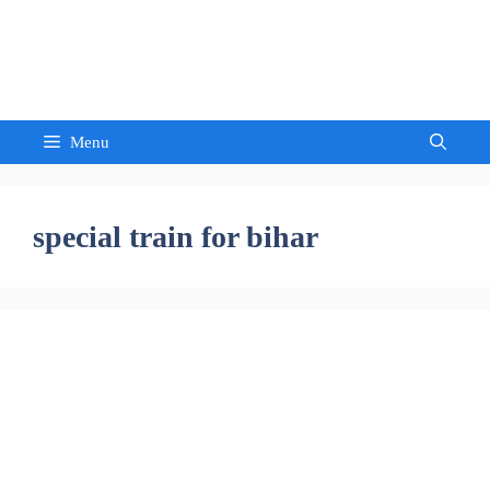
Skip
to
Sandeep Waghmore
content
Menu
special train for bihar