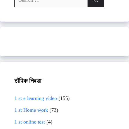
for:
टॉपिक निवडा
1 st e learning video
(155)
1 st Home work
(73)
1 st online test
(4)