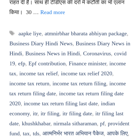
राहत दी है। साथ ही टीडीएस की दरों में कटौती का भी एलान
किया। 30 …
Read more
Tags
aapke liye
,
atmnirbhar bharata abhiyan package
,
Business Diary Hindi News
,
Business Diary News in
Hindi
,
Business News in Hindi
,
Coronavirus
,
covid
19
,
efp
,
Epf contribution
,
Finance minister
,
income
tax
,
income tax relief
,
income tax relief 2020
,
income tax return
,
income tax return filing
,
income
tax return filing date
,
income tax return filing date
2020
,
income tax return filing last date
,
indian
economy
,
itr
,
itr filing
,
itr filing date
,
itr filing last
date
,
khushkhabar
,
nirmala sitharaman
,
pf
,
provident
fund
,
tax
,
tds
,
आत्मनिर्भर भारत अभियान पैकेज
,
आपके लिए
,