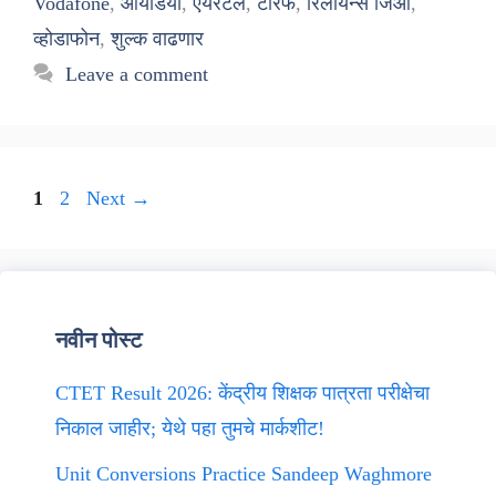
Vodafone
,
आयडिया
,
एयरटेल
,
टॅरिफ
,
रिलायन्स जिओ
,
व्होडाफोन
,
शुल्क वाढणार
Leave a comment
Page
Page
1
2
Next
→
नवीन पोस्ट
CTET Result 2026: केंद्रीय शिक्षक पात्रता परीक्षेचा
निकाल जाहीर; येथे पहा तुमचे मार्कशीट!
Unit Conversions Practice Sandeep Waghmore