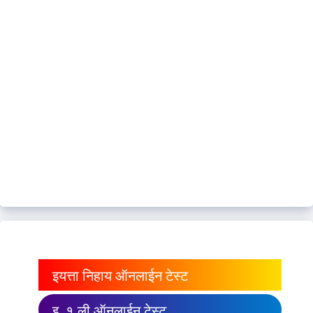
इयत्ता निहाय ऑनलाईन टेस्ट
इ. १ ली ऑनलाईन टेस्ट