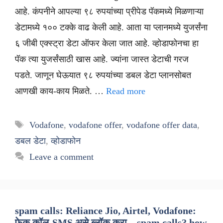
आहे. कंपनीने आपल्या ९८ रुपयांच्या प्रीपेड पॅकमध्ये मिळणाऱ्या
डेटामध्ये १०० टक्के वाढ केली आहे. आता या प्लानमध्ये युजर्संना
६ जीबी एक्स्ट्रा डेटा ऑफर केला जात आहे. व्होडाफोनचा हा
पॅक त्या युजर्संसाठी खास आहे. ज्यांना जास्त डेटाची गरज
पडते. जाणून घेऊयात ९८ रुपयांच्या डबल डेटा प्लानसोबत
आणखी काय-काय मिळते. …
Read more
Tags
Vodafone
,
vodafone offer
,
vodafone offer data
,
डबल डेटा
,
व्होडाफोन
Leave a comment
spam calls: Reliance Jio, Airtel, Vodafone:
फेक कॉल-SMS असे ब्लॉक करा – spam calls? how