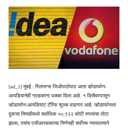
[ad_1] मुंबई : रिलायन्स जिओपाठोपाठ आता व्होडाफोन-
आयडियानेही ग्राहकांना धक्का दिला आहे. १ डिसेंबरपासून
व्होडाफोन-आयडियाटं टॅरिफ शुल्क वाढणार आहे. व्होडाफोनला
दुसऱ्या तिमाहीमध्ये सर्वाधिक ५०,९२२ कोटी रुपयांचा तोटा
झाला, तसंच एजीआरबाबतचा निर्णयही सर्वोच्च न्यायालयाने