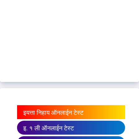
इयत्ता निहाय ऑनलाईन टेस्ट
इ. १ ली ऑनलाईन टेस्ट