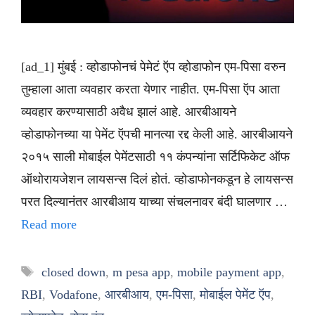
[ad_1] मुंबई : व्होडाफोनचं पेमेटं ऍप व्होडाफोन एम-पिसा वरुन
तुम्हाला आता व्यवहार करता येणार नाहीत. एम-पिसा ऍप आता
व्यवहार करण्यासाठी अवैध झालं आहे. आरबीआयने
व्होडाफोनच्या या पेमेंट ऍपची मानत्या रद्द केली आहे. आरबीआयने
२०१५ साली मोबाईल पेमेंटसाठी ११ कंपन्यांना सर्टिफिकेट ऑफ
ऑथोरायजेशन लायसन्स दिलं होतं. व्होडाफोनकडून हे लायसन्स
परत दिल्यानंतर आरबीआय याच्या संचलनावर बंदी घालणार …
Read more
Tags
closed down
,
m pesa app
,
mobile payment app
,
RBI
,
Vodafone
,
आरबीआय
,
एम-पिसा
,
मोबाईल पेमेंट ऍप
,