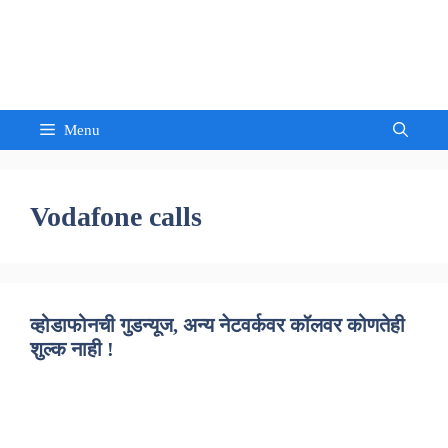
Skip
to
Sandeep Waghmore
content
Menu
Vodafone calls
व्होडाफोनची गुडन्यूज, अन्य नेटवर्कवर कॉलवर कोणतेही
शुल्क नाही !