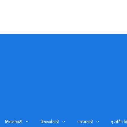
शिक्षकांसाठी
विद्यार्थ्यांसाठी
भाषणासाठी
इ लर्निग व