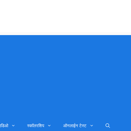
्हिडिओ
स्कॉलरशिप
ऑनलाईन टेस्ट