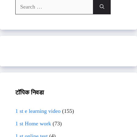
Search
for:
टॉपिक निवडा
1 st e learning video
(155)
1 st Home work
(73)
1 st online test
(4)