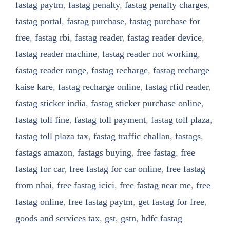
fastag paytm
,
fastag penalty
,
fastag penalty charges
,
fastag portal
,
fastag purchase
,
fastag purchase for
free
,
fastag rbi
,
fastag reader
,
fastag reader device
,
fastag reader machine
,
fastag reader not working
,
fastag reader range
,
fastag recharge
,
fastag recharge
kaise kare
,
fastag recharge online
,
fastag rfid reader
,
fastag sticker india
,
fastag sticker purchase online
,
fastag toll fine
,
fastag toll payment
,
fastag toll plaza
,
fastag toll plaza tax
,
fastag traffic challan
,
fastags
,
fastags amazon
,
fastags buying
,
free fastag
,
free
fastag for car
,
free fastag for car online
,
free fastag
from nhai
,
free fastag icici
,
free fastag near me
,
free
fastag online
,
free fastag paytm
,
get fastag for free
,
goods and services tax
,
gst
,
gstn
,
hdfc fastag