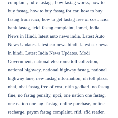
complaint
,
hdfc fastags
,
how fastag works
,
how to
buy fastag
,
how to buy fastag for car
,
how to buy
fastag from icici
,
how to get fastag free of cost
,
icici
bank fastag
,
icici fastag complaint
,
ihmcl
,
India
News in Hindi
,
latest auto news india
,
Latest Auto
News Updates
,
latest car news hindi
,
latest car news
in hindi
,
Latest India News Updates
,
Modi
Government
,
national electronic toll collection
,
national highway
,
national highway fastag
,
national
highway lane
,
new fastag information
,
nh toll plaza
,
nhai
,
nhai fastag free of cost
,
nitin gadkari
,
no fastag
fine
,
no fastag penalty
,
npci
,
one nation one fastag
,
one nation one tag- fastag
,
online purchase
,
online
recharge
,
paytm fastag complaint
,
rfid
,
rfid reader
,