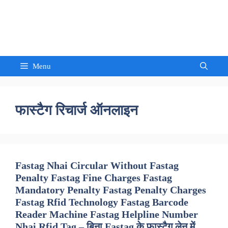
Skip
to
Sandeep Waghmore
content
Menu
फास्टैग रिचार्ज ऑनलाइन
Fastag Nhai Circular Without Fastag
Penalty Fastag Fine Charges Fastag
Mandatory Penalty Fastag Penalty Charges
Fastag Rfid Technology Fastag Barcode
Reader Machine Fastag Helpline Number
Nhai Rfid Tag – बिना Fastag के फास्टैग लेन में