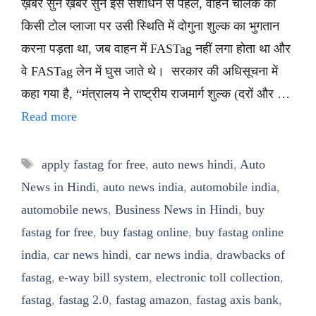
ख़बर सुनें ख़बर सुनें इस संशोधन से पहले, वाहन चालक को
किसी टोल प्लाजा पर उसी स्थिति में दोगुना शुल्क का भुगतान
करना पड़ता था, जब वाहन में FASTag नहीं लगा होता था और
वे FASTag लेन में घुस जाते थे। सरकार की अधिसूचना में
कहा गया है, “मंत्रालय ने राष्ट्रीय राजमार्ग शुल्क (दरों और …
Read more
Tags
apply fastag for free
,
auto news hindi
,
Auto
News in Hindi
,
auto news india
,
automobile india
,
automobile news
,
Business News in Hindi
,
buy
fastag for free
,
buy fastag online
,
buy fastag online
india
,
car news hindi
,
car news india
,
drawbacks of
fastag
,
e-way bill system
,
electronic toll collection
,
fastag
,
fastag 2.0
,
fastag amazon
,
fastag axis bank
,