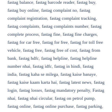
fastag balance
,
fastag barcode reader
,
fastag buy
,
fastag buy online
,
fastag complaint no
,
fastag
complaint registration
,
fastag complaint tracking
,
fastag complaints
,
fastag complaints number
,
fastag
complete process
,
fastag fine
,
fastag fine charges
,
fastag for car free
,
fastag for free
,
fastag for toll free
vehicle
,
fastag free
,
fastag free of cost
,
fastag from
bank
,
fastag hdfc
,
fastag helpline
,
fastag helpline
number nhai
,
fastag idfc
,
fastag in hindi
,
fastag
india
,
fastag kaha se milega
,
fastag kaise banaye
,
fastag kaise kaam karta hai
,
fastag latest news
,
fastag
login
,
fastag losses
,
fastag mandatory penalty
,
Fastag
nhai
,
fastag nhai circular
,
fastag on petrol pump
,
fastag online
,
fastag online purchase
,
fastag parking
,