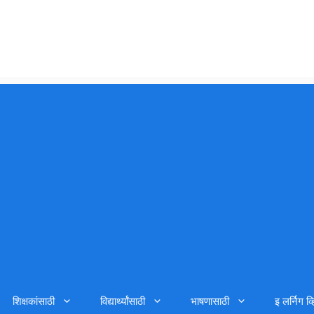
शिक्षकांसाठी
विद्यार्थ्यांसाठी
भाषणासाठी
इ लर्निग व