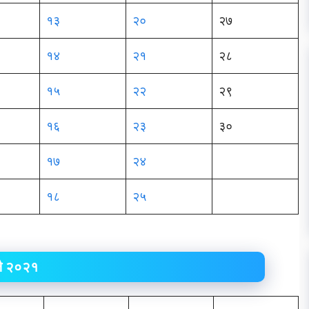
१३
२०
२७
१४
२१
२८
१५
२२
२९
१६
२३
३०
१७
२४
१८
२५
लै २०२१