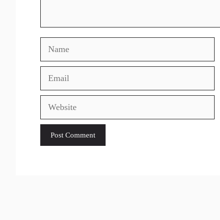
Name
Email
Website