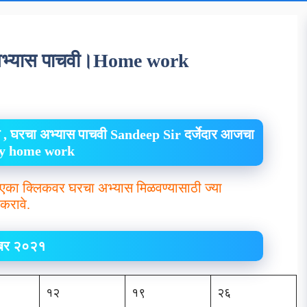
अभ्यास पाचवी।Home work
 , घरचा अभ्यास पाचवी Sandeep Sir दर्जेदार आजचा
ily home work
एका क्लिकवर घरचा अभ्यास मिळवण्यासाठी ज्या
करावे.
ेंबर २०२१
१२
१९
२६