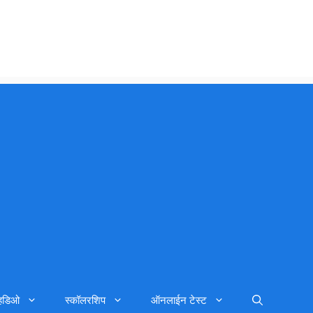
्हिडिओ
स्कॉलरशिप
ऑनलाईन टेस्ट