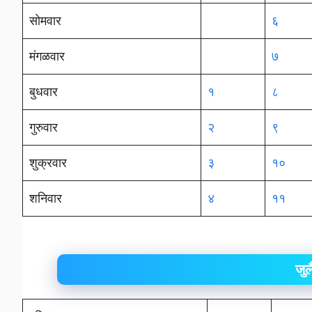
सोमवार
६
मंगळवार
७
बुधवार
१
८
गुरुवार
२
९
शुक्रवार
३
१०
शनिवार
४
११
जु