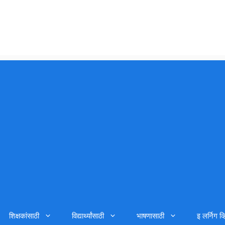
शिक्षकांसाठी
विद्यार्थ्यांसाठी
भाषणासाठी
इ लर्निग व