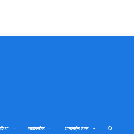
्हिडिओ
स्कॉलरशिप
ऑनलाईन टेस्ट