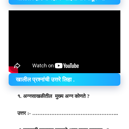
खालील प्रश्नांची उत्तरे लिहा .
१. अन्नसाखळीतील मुख्य अन्न कोणते ?
उत्तर :- …………………………………………..