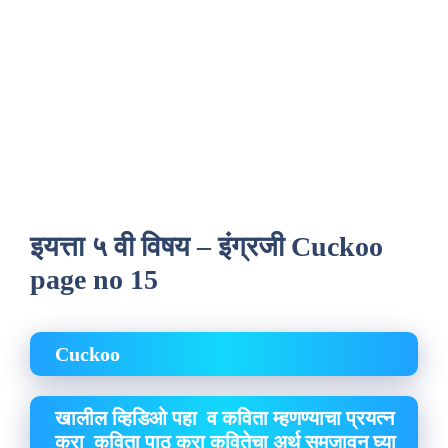
इयत्ता ५ वी विषय – इंग्रजी Cuckoo
page no 15
Cuckoo
खालील व्हिडिओ पहा व कविता म्हणण्याचा प्रयत्न
करा कविता पाठ करा कवितेचा अर्थ समजावून घ्या