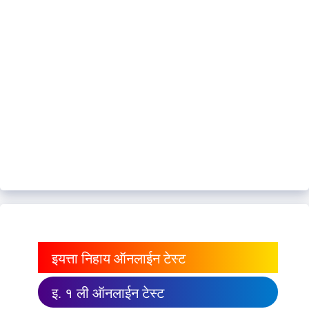
इयत्ता निहाय ऑनलाईन टेस्ट
इ. १ ली ऑनलाईन टेस्ट