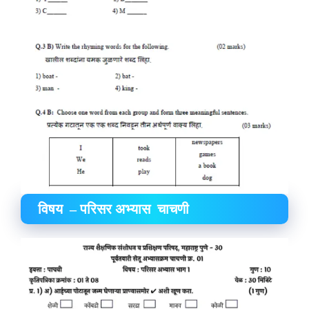
विषय – परिसर अभ्यास चाचणी