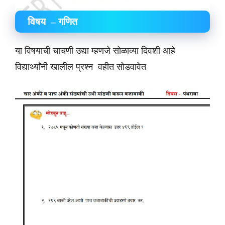
विषय – गणित
या विषयाची चाचणी उद्या म्हणजे सोळाव्या दिवशी आहे
विद्यार्थ्यांनी खालील प्रश्न वहीत सोडवावेत