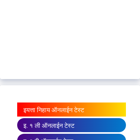
इयत्ता निहाय ऑनलाईन टेस्ट
इ. १ ली ऑनलाईन टेस्ट