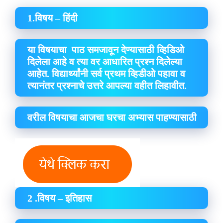
1.विषय – हिंदी
या विषयाचा पाठ समजावून देण्यासाठी व्हिडिओ
दिलेला आहे व त्या वर आधारित प्रश्न दिलेल्या
आहेत. विद्यार्थ्यांनी सर्व प्रथम व्हिडीओ पहावा व
त्यानंतर प्रश्नाचे उत्तरे आपल्या वहीत लिहावीत.
वरील विषयाचा आजचा घरचा अभ्यास पाहण्यासाठी
2 .विषय – इतिहास