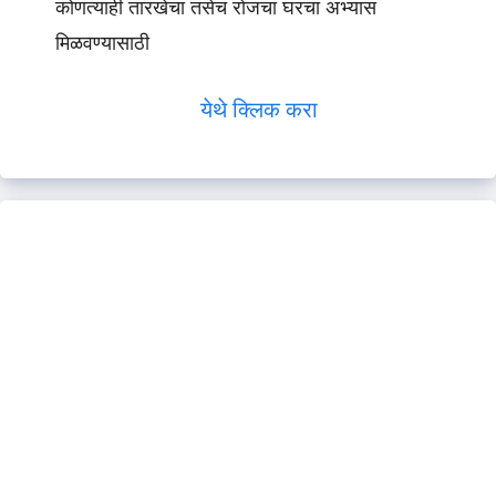
कोणत्याही तारखेचा तसेच रोजचा घरचा अभ्यास
मिळवण्यासाठी
येथे क्लिक करा