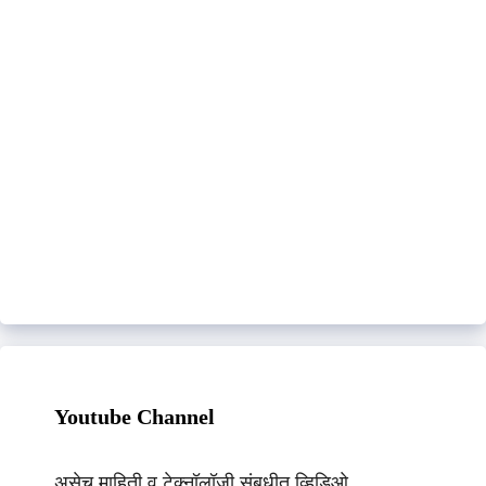
Youtube Channel
असेच माहिती व टेक्नॉलॉजी संबधीत व्हिडिओ