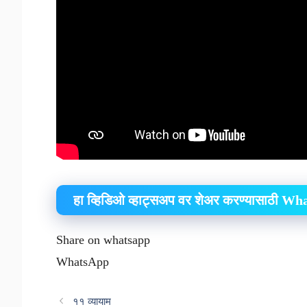
हा व्हिडिओ व्हाट्सअप वर शेअर करण्यासाठी W
Share on whatsapp
WhatsApp
११ व्यायाम