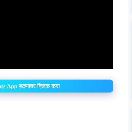
hats App बटणावर क्लिक करा