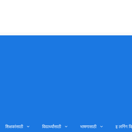
शिक्षकांसाठी
विद्यार्थ्यांसाठी
भाषणासाठी
इ लर्निग व