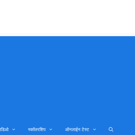
्हिडिओ
स्कॉलरशिप
ऑनलाईन टेस्ट