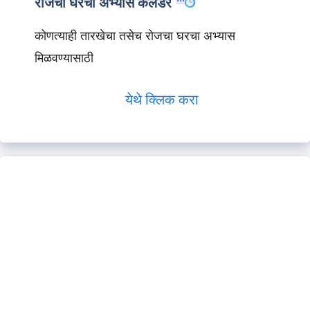
रोजचा घरचा अभ्यास कॅलेंडर
कोणत्याही तारखेचा तसेच रोजचा घरचा अभ्यास
मिळवण्यासाठी
येथे क्लिक करा